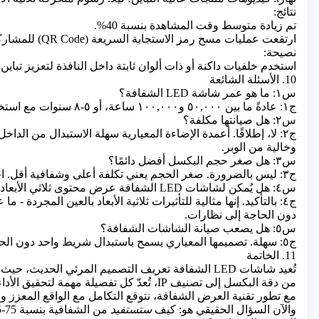
نتائج:
تم زيادة متوسط ​​وقت المشاهدة بنسبة 40%.
ارتفعت عمليات مسح رمز الاستجابة السريعة (QR Code) للمشاركة عبر الإنترنت بنسبة 25%.
نصيحة:
استخدم خلفيات داكنة أو ذات ألوان ثابتة داخل النافذة لتعزيز تباي
10. الأسئلة الشائعة
س١: ما هو عمر شاشة LED الشفافة؟
ج١: عادةً ما بين ٥٠,٠٠٠ و١٠٠,٠٠٠ ساعة، أو ٥-٨ سنوات مع استخدام ١٠ ساعات يوميًا.
س٢: هل صيانتها مكلفة؟
ج٢: لا، إطلاقًا. أعمدة الإضاءة المعيارية سهلة الاستبدال من ا
وخالية من الوبر.
س٣: هل صغر حجم البكسل أفضل دائمًا؟
ج٣: ليس بالضرورة. صغر الحجم يعني تكلفة أعلى وشفافية أقل. اختر بناءً على مسافة المشاهدة (مثلًا، P10 لمسافة ٦ أمتار).
س٤: هل يُمكن لشاشات LED الشفافة عرض محتوى ثلاثي الأبعاد؟
ج٤: بالتأكيد. إنها مثالية للتأثيرات ثلاثية الأبعاد بالعين المجردة
دون الحاجة إلى نظارات.
س٥: هل يصعب صيانة الشاشات الشفافة؟
ج٥: سهلة. تصميمها المعياري يسمح باستبدال شريط واحد دون الحاجة إلى تفكيك كامل.
11. الخاتمة
تُعيد شاشات LED الشفافة تعريف التصميم المرئي الحديث، حيث تُوازن بين السطوع والوضوح والجماليات المعمارية.
من دقة البكسل إلى تصنيف IP، تُعدّ كل تفصيلة مهمة لتحقيق الأداء والكفاءة من حيث التكلفة.
مع تطور تقنية العرض الشفافة، نتوقع التكامل مع الواقع المعزز و
والآن السؤال الحقيقي هو: كيف
ستستفيد