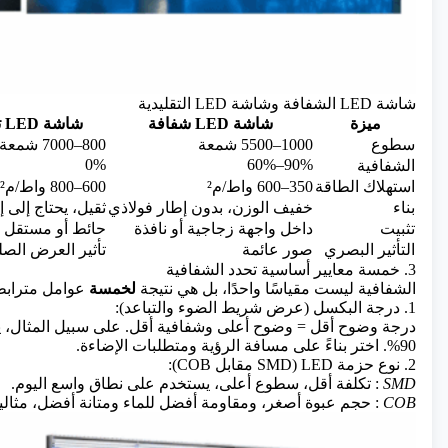
شاشة LED الشفافة وشاشة LED التقليدية
ميزة
شاشة LED شفافة
شاشة LED تقليدية
سطوع
1000–5500 شمعة
800–7000 شمعة
0%
60%–90%
الشفافية
استهلاك الطاقة
350–600 واط/م²
600–800 واط/م²
بناء
خفيف الوزن، بدون إطار فولاذي
ثقيل، يحتاج إلى
تثبيت
داخل واجهة زجاجية أو نافذة
حائط أو مستقل
التأثير البصري
صور عائمة
تأثير العرض الص
3. خمسة معايير أساسية تحدد الشفافية
الشفافية ليست مقياسًا واحدًا، بل هي نتيجة
لخمسة
عوامل مترابط
1. درجة البكسل (عرض شريط الضوء والتباعد):
90%. اختر بناءً على مسافة الرؤية ومتطلبات الإضاءة.
2. نوع حزمة LED (SMD مقابل COB):
SMD
: تكلفة أقل، سطوع أعلى، يستخدم على نطاق واسع اليوم.
COB
: حجم عبوة أصغر، ومقاومة أفضل للماء ومتانة أفضل، مثالية