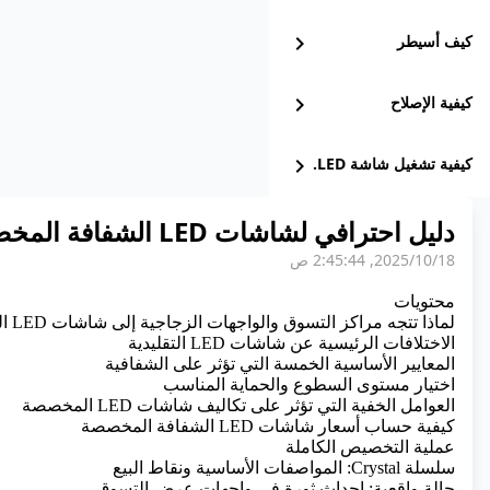
كيف أسيطر
chevron_right
كيفية الإصلاح
chevron_right
كيفية تشغيل شاشة LED.
chevron_right
دليل احترافي لشاشات LED الشفافة المخصصة
18‏/10‏/2025, 2:45:44 ص
محتويات
لماذا تتجه مراكز التسوق والواجهات الزجاجية إلى شاشات LED الشفافة
الاختلافات الرئيسية عن شاشات LED التقليدية
المعايير الأساسية الخمسة التي تؤثر على الشفافية
اختيار مستوى السطوع والحماية المناسب
العوامل الخفية التي تؤثر على تكاليف شاشات LED المخصصة
كيفية حساب أسعار شاشات LED الشفافة المخصصة
عملية التخصيص الكاملة
سلسلة Crystal: المواصفات الأساسية ونقاط البيع
حالة واقعية: إحداث ثورة في واجهات عرض التسوق