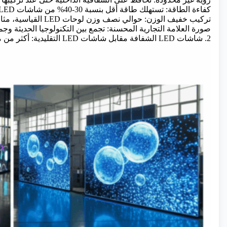
كفاءة الطاقة: تستهلك طاقة أقل بنسبة 30-40% من شاشات LED التقليدية.
تركيب خفيف الوزن: حوالي نصف وزن لوحات LED القياسية، مثالي لمشاريع التحديث.
صورة العلامة التجارية المحسنة: تجمع بين التكنولوجيا الحديثة وج
2. شاشات LED الشفافة مقابل شاشات LED التقليدية: أكثر من مجرد "أخف وزنًا وأكثر وضوحًا"