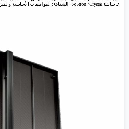
٨. شاشة SoStron "Crystal" الشفافة: المواصفات الأساسية والميزات