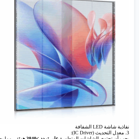
نفاذية شاشة LED الشفافة
3. معدل التحديث (IC Driver):
يجب أن تحتوي الشاشات المتطورة
على تردد ≥3840 هرتز
، مما يض