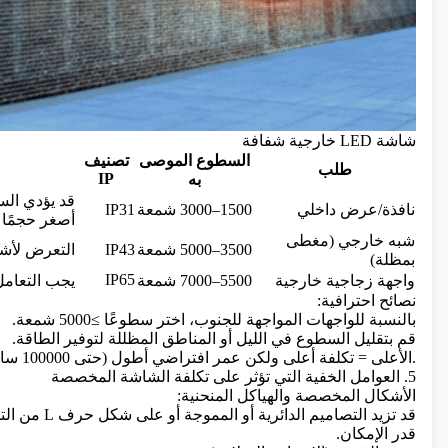
شاشة LED خارجية شفافة
السطوع الموصى
تصنيف
طلب
IP
به
قد يؤدي الس
نافذة/عرض داخلي
1500–3000 شمعة
IP31
أصغر حجمًا
شبه خارجي (مغطى
3500–5000 شمعة
IP43
التعرض لأش
بمظلة)
IP65
واجهة زجاجية خارجية
5500–7000 شمعة
يجب التعامل
نصائح احترافية:
بالنسبة للواجهات المواجهة للجنوب، اختر سطوعًا ≥5000 شمعة.
قم بتقليل السطوع في الليل أو المناطق المظللة لتوفير الطاقة.
IP الأعلى = تكلفة أعلى ولكن عمر افتراضي أطول (حتى 100000 ساعة).
5. العوامل الخفية التي تؤثر على تكلفة الشاشة المخصصة
الأشكال المخصصة والهياكل المنحنية:
قدر الإمكان.