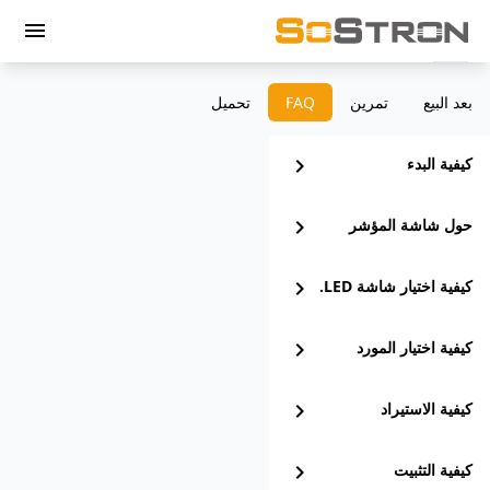
menu
بعد البيع
تمرين
‫FAQ
تحميل
كيفية البدء
chevron_right
حول شاشة المؤشر
chevron_right
كيفية اختيار شاشة LED.
chevron_right
كيفية اختيار المورد
chevron_right
كيفية الاستيراد
chevron_right
كيفية التثبيت
chevron_right