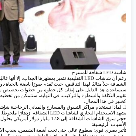
شاشة LED شفافة للمسرح
الشفافة حلاً مثاليًا لهذا التناقض، حيث تُقدم صورًا نابضة بالحياة
دون
كخبير في هذا المجال.
1. لماذا تستخدم مراكز التسوق والمسارح والمباني الزجاجية شاشات LED الشفافة؟
يشهد الاستخدام التجاري لشاشات LED الشفافة ازدهارًا ملحوظًا. ووفقًا لشركة
حجم سوق الشاشات الشفافة إلى 12.8 مليار دولار أمريكي بحلول عام 2030، بمعدل نمو سنوي يزيد عن 27%.
الأسباب الرئيسية:
تأثير بصري قوي: سطوع عالي حتى تحت أشعة الشمس، يجذب الانتب
رؤية غير محدودة: تحافظ على الشفافية الداخلية حتى عند تركيبها