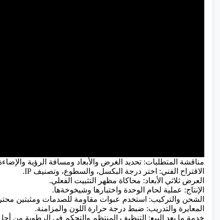
مناقشة المتطلبات: تحديد الغرض والأبعاد ومسافة الرؤية والإضاءة
الاقتراح الفني: اختر درجة البكسل، والسطوع، وتصنيف IP.
العرض ثلاثي الأبعاد: محاكاة مظهر التثبيت الفعلي.
الإنتاج: عملية لحام الوحدة واختبارها وشيخوخةها.
الشحن والتركيب: استخدم عبوات مقاومة للصدمات ومثبتين محتر
المعايرة والتدريب: ضبط درجة حرارة اللون والمزامنة.
خدمة ما بعد البيع: التنظيف المنتظم والتحكم في الرطوبة من أجل 