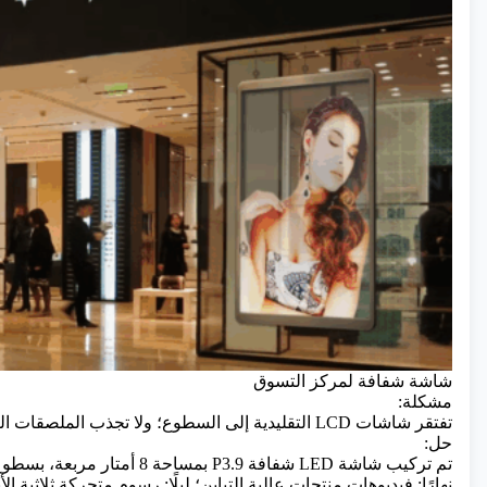
شاشة شفافة لمركز التسوق
مشكلة:
تفتقر شاشات LCD التقليدية إلى السطوع؛ ولا تجذب الملصقات الثابتة الانتباه.
حل:
تم تركيب شاشة LED شفافة P3.9 بمساحة 8 أمتار مربعة، بسطوع 5000 شمعة وشفافية 75%.
نهارًا: فيديوهات منتجات عالية التباين؛ ليلًا: رسوم متحركة ثلاثية ا