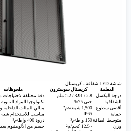
شاشة LED شفافة - كريستال
المعلمة
كريستال سوسترون
ملحوظات
درجة البكسل
2.8 / 3.91 / 5.2 ملم
دقة مختلفة لاحتياجات م
الشفافية
حتى 75%
تكنولوجيا المواد النانوية GOB
أقصى سطوع
1,500 شمعة/م²
مثالي للبيئات الداخلية و
IP65
حماية
مناسب للاستخدام شبه 
متوسط ​​الطاقة
150 واط/م²
ذروة 400 واط/م²
وزن
~12.5 كجم/م²
جسم من الألومنيوم بعمق 60 