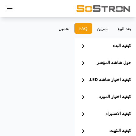
menu
بعد البيع
تمرين
‫FAQ
تحميل
كيفية البدء
chevron_right
حول شاشة المؤشر
chevron_right
كيفية اختيار شاشة LED.
chevron_right
كيفية اختيار المورد
chevron_right
كيفية الاستيراد
chevron_right
كيفية التثبيت
chevron_right