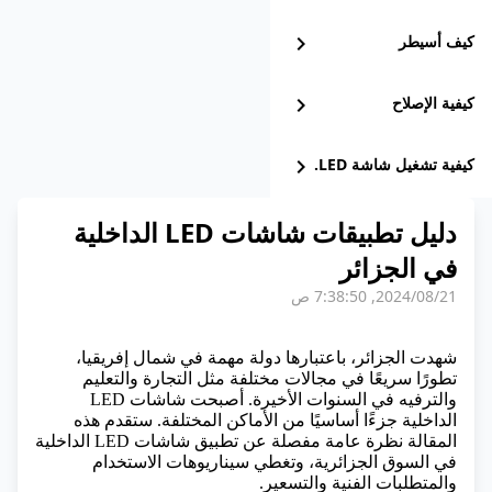
كيف أسيطر
chevron_right
كيفية الإصلاح
chevron_right
كيفية تشغيل شاشة LED.
chevron_right
دليل تطبيقات شاشات LED الداخلية
في الجزائر
21‏/08‏/2024, 7:38:50 ص
شهدت الجزائر، باعتبارها دولة مهمة في شمال إفريقيا،
تطورًا سريعًا في مجالات مختلفة مثل التجارة والتعليم
والترفيه في السنوات الأخيرة. أصبحت شاشات LED
الداخلية جزءًا أساسيًا من الأماكن المختلفة. ستقدم هذه
المقالة نظرة عامة مفصلة عن تطبيق شاشات LED الداخلية
في السوق الجزائرية، وتغطي سيناريوهات الاستخدام
والمتطلبات الفنية والتسعير.