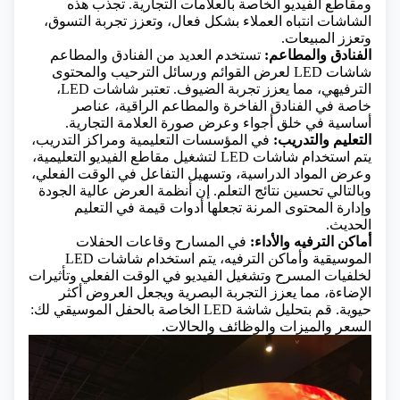
ومقاطع الفيديو الخاصة بالعلامات التجارية. تجذب هذه
الشاشات انتباه العملاء بشكل فعال، وتعزز تجربة التسوق،
وتعزز المبيعات.
الفنادق والمطاعم:
تستخدم العديد من الفنادق والمطاعم
شاشات LED لعرض القوائم ورسائل الترحيب والمحتوى
الترفيهي، مما يعزز تجربة الضيوف. تعتبر شاشات LED،
خاصة في الفنادق الفاخرة والمطاعم الراقية، عناصر
أساسية في خلق أجواء وعرض صورة العلامة التجارية.
التعليم والتدريب:
في المؤسسات التعليمية ومراكز التدريب،
يتم استخدام شاشات LED لتشغيل مقاطع الفيديو التعليمية،
وعرض المواد الدراسية، وتسهيل التفاعل في الوقت الفعلي،
وبالتالي تحسين نتائج التعلم. إن أنظمة العرض عالية الجودة
وإدارة المحتوى المرنة تجعلها أدوات قيمة في التعليم
الحديث.
أماكن الترفيه والأداء:
في المسارح وقاعات الحفلات
الموسيقية وأماكن الترفيه، يتم استخدام شاشات LED
لخلفيات المسرح وتشغيل الفيديو في الوقت الفعلي وتأثيرات
الإضاءة، مما يعزز التجربة البصرية ويجعل العروض أكثر
حيوية.
قم بتحليل شاشة LED الخاصة بالحفل الموسيقي لك:
السعر والميزات والوظائف والحالات.