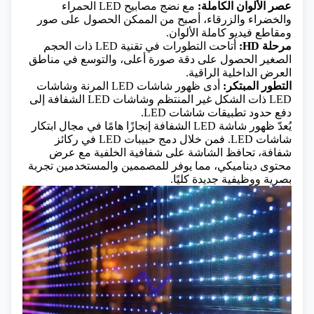
عصر الألوان الكاملة:
مع نضج مصابيح LED الحمراء
والخضراء والزرقاء، أصبح من الممكن الحصول على صور
ومقاطع فيديو كاملة الألوان.
مرحلة HD:
أتاحت التطورات في تقنية LED ذات الحجم
الصغير الحصول على دقة صورة أعلى، والتوسع في مناطق
العرض الداخلية الراقية.
التطور المبتكر:
أدى ظهور شاشات LED المرنة وشاشات
LED ذات الشكل غير المنتظم وشاشات LED الشفافة إلى
دفع حدود تطبيقات شاشات LED.
يُعدّ ظهور شاشة LED الشفافة إنجازًا هامًا في مجال ابتكار
شاشات LED. فمن خلال دمج حبيبات LED في ركائز
شفافة، تحافظ الشاشة على شفافية الخلفية مع عرض
محتوى ديناميكي، مما يوفر للمصممين والمستخدمين تجربة
بصرية ووظيفية جديدة كليًا.