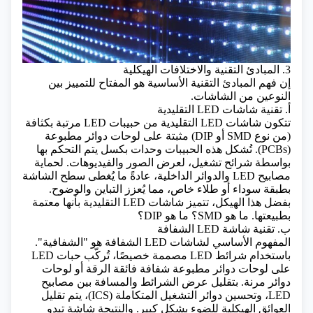
3. المبادئ التقنية والاختلافات الهيكلية
إن فهم المبادئ التقنية الأساسية هو المفتاح للتمييز بين
النوعين من الشاشات.
أ. تقنية شاشات LED التقليدية
تتكون شاشات LED التقليدية من حبيبات LED مرتبة بكثافة
(من نوع SMD أو DIP) مثبتة على لوحات دوائر مطبوعة
(PCBs). تُشكل هذه الحبيبات وحدات بكسل يتم التحكم بها
بواسطة شرائح تشغيل، لعرض الصور والفيديوهات. لحماية
مصابيح LED والدوائر الداخلية، عادةً ما يُغطى سطح الشاشة
بطبقة سوداء أو طلاء خاص، مما يُعزز التباين والوضوح.
بفضل هذا الهيكل، تتميز شاشات LED التقليدية بأنها معتمة
بطبيعتها.
ما هو SMD؟ ما هو DIP؟
ب. تقنية شاشة LED الشفافة
المفهوم الأساسي لشاشات LED الشفافة هو "الشفافية".
باستخدام شرائط LED مصممة خصيصًا، تُركّب حبات LED
على لوحات دوائر مطبوعة شفافة فائقة الرقة أو لوحات
دوائر مرنة. بتقليل عرض الشرائط والمسافة بين مصابيح
LED، وتحسين دوائر التشغيل المتكاملة (ICS)، يتم تقليل
العوائق الهيكلية للضوء بشكل كبير. والنتيجة شاشة تبدو