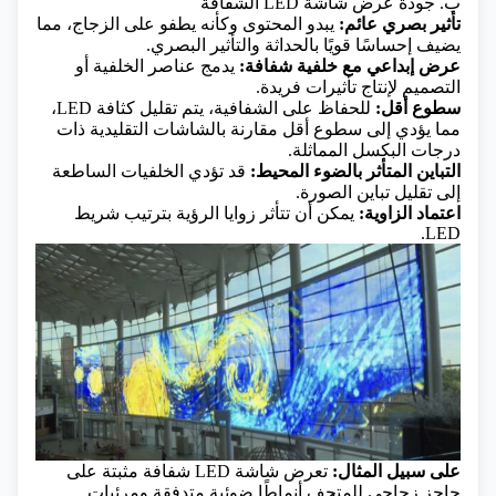
ب. جودة عرض شاشة LED الشفافة
تأثير بصري عائم:
يبدو المحتوى وكأنه يطفو على الزجاج، مما
يضيف إحساسًا قويًا بالحداثة والتأثير البصري.
عرض إبداعي مع خلفية شفافة:
يدمج عناصر الخلفية أو
التصميم لإنتاج تأثيرات فريدة.
سطوع أقل:
للحفاظ على الشفافية، يتم تقليل كثافة LED،
مما يؤدي إلى سطوع أقل مقارنة بالشاشات التقليدية ذات
درجات البكسل المماثلة.
التباين المتأثر بالضوء المحيط:
قد تؤدي الخلفيات الساطعة
إلى تقليل تباين الصورة.
اعتماد الزاوية:
يمكن أن تتأثر زوايا الرؤية بترتيب شريط
LED.
على سبيل المثال:
تعرض شاشة LED شفافة مثبتة على
حاجز زجاجي للمتحف أنماطًا ضوئية متدفقة ومرئيات