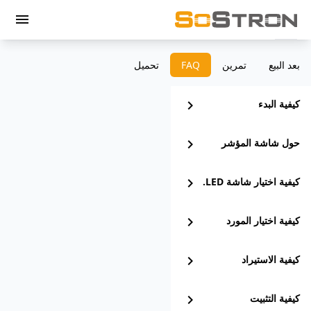
menu
بعد البيع
تمرين
‫FAQ
تحميل
كيفية البدء
chevron_right
حول شاشة المؤشر
chevron_right
كيفية اختيار شاشة LED.
chevron_right
كيفية اختيار المورد
chevron_right
كيفية الاستيراد
chevron_right
كيفية التثبيت
chevron_right