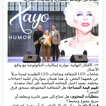
١٢. الأفكار النهائية: موازنة إمكانيات التكنولوجيا مع واقع
الأعمال
شاشات LED الشفافة وشاشات LED التقليدية ليستا بديلاً
عن بعضهما البعض، بل هما تقنيتان متوازيتان لتلبية احتياجات
مختلفة. يعتمد اختيار الشاشة المناسبة على أبعاد متعددة:
تقييم قيمة المساحة:
هل الشفافية المحفوظة تستحق فرق
السعر؟
متطلبات المحتوى:
هل تحتاج إلى صور غامرة ومغلقة أو
مزيج مفتوح ومحيط؟
قيود البناء:
هل يمكن للهيكل الخاص بك أن يتحمل احتياجات