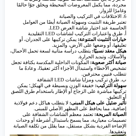
مجردة، مما يكمل المعروضات المحيطة ويخلق جوًا حالمًا
وغامرًا للزوار.
6. الاختلافات في التركيب والصيانة
تعتبر طريقة التثبيت وسهولة الصيانة أيضًا من العوامل
الحاسمة عند اختيار شاشة العرض LED.
أ. طرق واعتبارات التركيب لشاشات LED التقليدية
خيارات التثبيت المتنوعة:
يمكن تركيبها على الجدران، أو
تعليقها، أو وضعها على الأرض، والمزيد.
هيكل معقد نسبيًا:
يتطلب دراسة متأنية لسعة تحمل الأحمال،
والأسلاك، وتبديد الحرارة.
صيانة أكثر صعوبة:
المكونات الداخلية المكدسة بكثافة تجعل
تشخيص الأخطاء واستبدال الأجزاء أكثر تعقيدًا، وعادةً ما
تتطلب فنيين محترفين.
ب. طرق تركيب ومزايا شاشات LED الشفافة
سهولة التركيب:
خفيفة الوزن وبسيطة في الهيكل؛ يمكن
تركيبها مباشرة على الزجاج أو الإطار باستخدام طرق اللصق
أو التعليق.
تأثير ضئيل على هيكل المبنى:
لا يتطلب هياكل دعم فولاذية
إضافية، مما يحافظ على المظهر الأصلي للمبنى.
الصيانة المريحة:
تعتمد معظم الشاشات الشفافة على
تصميمات معيارية، مما يسمح باستبدال أشرطة أو وحدات
الإضاءة الفردية بشكل مستقل، مما يقلل من تكلفة الصيانة
وتعقيدها.