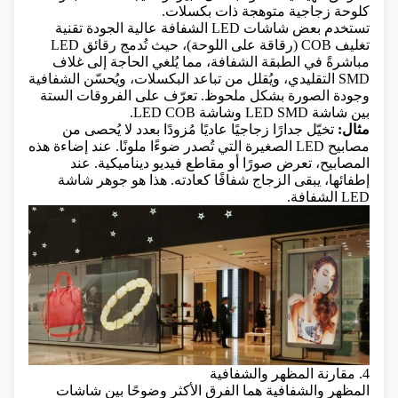
كلوحة زجاجية متوهجة ذات بكسلات.
تستخدم بعض شاشات LED الشفافة عالية الجودة تقنية
تغليف COB (رقاقة على اللوحة)، حيث تُدمج رقائق LED
مباشرةً في الطبقة الشفافة، مما يُلغي الحاجة إلى غلاف
SMD التقليدي، ويُقلل من تباعد البكسلات، ويُحسّن الشفافية
وجودة الصورة بشكل ملحوظ.
تعرّف على الفروقات الستة
بين شاشة LED SMD وشاشة LED COB.
مثال:
تخيّل جدارًا زجاجيًا عاديًا مُزودًا بعدد لا يُحصى من
مصابيح LED الصغيرة التي تُصدر ضوءًا ملونًا. عند إضاءة هذه
المصابيح، تعرض صورًا أو مقاطع فيديو ديناميكية. عند
إطفائها، يبقى الزجاج شفافًا كعادته. هذا هو جوهر شاشة
LED الشفافة.
4. مقارنة المظهر والشفافية
المظهر والشفافية هما الفرق الأكثر وضوحًا بين شاشات