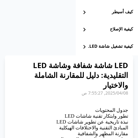
كيف أسيطر
chevron_right
كيفية الإصلاح
chevron_right
كيفية تشغيل شاشة LED.
chevron_right
LED شاشة شفافة وشاشة LED
التقليدية: دليل للمقارنة الشاملة
والاختيار
08‏/04‏/2025, 7:55:27 ص
جدول المحتويات
تطور وابتكار تقنية شاشات LED
نبذة تاريخية عن تطوير شاشات LED
المبادئ التقنية والاختلافات الهيكلية
مقارنة المظهر والشفافية