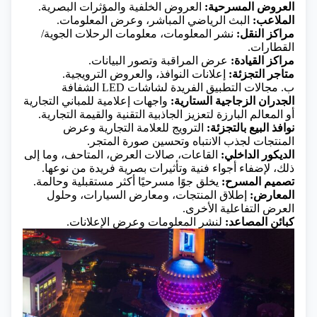
العروض المسرحية:
العروض الخلفية والمؤثرات البصرية.
الملاعب:
البث الرياضي المباشر، وعرض المعلومات.
مراكز النقل:
نشر المعلومات، معلومات الرحلات الجوية/
القطارات.
مراكز القيادة:
عرض المراقبة وتصور البيانات.
متاجر التجزئة:
إعلانات النوافذ، والعروض الترويجية.
ب. مجالات التطبيق الفريدة لشاشات LED الشفافة
الجدران الزجاجية الستارية:
واجهات إعلامية للمباني التجارية
أو المعالم البارزة لتعزيز الجاذبية التقنية والقيمة التجارية.
نوافذ البيع بالتجزئة:
الترويج للعلامة التجارية وعرض
المنتجات لجذب الانتباه وتحسين صورة المتجر.
الديكور الداخلي:
القاعات، صالات العرض، المتاحف، وما إلى
ذلك، لإضفاء أجواء فنية وتأثيرات بصرية فريدة من نوعها.
تصميم المسرح:
يخلق جوًا مسرحيًا أكثر مستقبلية وحالمة.
المعارض:
إطلاق المنتجات، ومعارض السيارات، وحلول
العرض التفاعلية الأخرى.
كبائن المصاعد:
لنشر المعلومات وعرض الإعلانات.