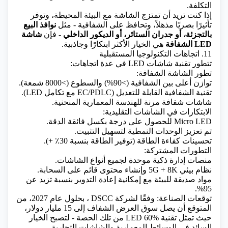
التكلفة.
إذا كنت تريد أن تمتزج الشاشة مع البيئة المحيطة، وتوفر
تأثيرًا بصريًا مذهلاً، وتحافظ على الشفافية - مثل
نوافذ البيع
بالتجزئة، أو جدران الستائر، أو الديكور الداخلي
- فإن
شاشة
LED الشفافة
هي الخيار الأكثر ابتكارًا وجاذبية.
11. اتجاهات التكنولوجيا المستقبلية
تتطور تقنية شاشات LED في عدة اتجاهات:
تطور الشاشة الشفافة:
توازن أعلى بين الشفافية (>90%) والسطوع (>8000 شمعة).
تقنية الشفافية القابلة للتعديل (EC/PDLC مع تكامل LED).
شاشات شفافة مرنة للهندسة المعمارية المنحنية.
الابتكارات في الشاشات التقليدية:
Micro LED للحصول على درجة بكسل فائقة الدقة.
تم تعزيز الوحدات النمطية لتسهيل التثبيت.
تحسينات كفاءة الطاقة (توفير الطاقة بنسبة 30٪ +).
التطورات المشتركة:
منصات إدارة ذكية موحدة لجميع أنواع الشاشات.
نظام بيئي 5G + 8K وإنشاء محتوى قائم على السحابة.
مواد صديقة للبيئة مع إمكانية إعادة التدوير بنسبة تزيد عن
95%.
توقعات الصناعة: وفقًا لشركة
DSCC
، بحلول عام 2027، من
المتوقع أن يصل سوق العرض الشفاف إلى 15 مليار دولار،
حيث تمثل تقنية LED 60% من تلك الحصة - لتصبح الخيار
السائد في الوسائط المعمارية والشاشات التجارية.