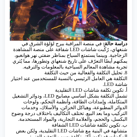
دراسة حالة:
في منصة المراقبة ببرج لؤلؤة الشرق في
شنغهاي، رُكِّبت شاشات LED شفافة على منصة المشاهدة
الزجاجية. وبينما يستمتع السياح بمناظر ضفتي نهر هوانغبو،
يمكنهم أيضًا التعرّف على تاريخ شنغهاي وتطورها، مما يُثري
تجربة مشاهدة المعالم السياحية بالمعلومات والترفيه.
8. تحليل التكلفة والفعالية من حيث التكلفة
التكلفة هي العامل الرئيسي بالنسبة للمستخدمين عند اختيار
شاشة LED.
أ. تكوين تكلفة شاشات LED التقليدية
تشمل التكلفة بشكل أساسي مصابيح LED، ودوائر التشغيل
المتكاملة، وإمدادات الطاقة، وأنظمة التحكم، ولوحات
الدوائر المطبوعة، وهياكل الخزائن، والأسلاك، وخدمات
التركيب وما بعد البيع. تختلف التكاليف باختلاف درجة وضوح
البكسل، والحجم، والعلامة التجارية، والمواد المستخدمة.
ب. تكوين تكلفة شاشات LED الشفافة
متشابهة في البنية مع شاشات LED التقليدية، ولكن بعض
المكونات قد تكون أكثر تكلفة بسبب التعقيد الفني: