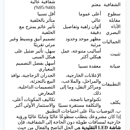
شفافية عالية
الشفافية
معتم
(60%-95%)
سطوع
أعلى عموما
أقل نسبيا
مقابلة
عالي
متأثر بالخلفية
الأداء
ألوان زاهية وتفاصيل
تأثير عائم يمتزج مع
البصري
دقيقة
الخلفية
مظهر موحد وحدود
تصميم أنيق وبسيط وغير
الجماليات
مرئية
مرئي تقريبًا
أساليب متنوعة، عمل
سهل، تأثير ضئيل على
تثبيت
هيكلي أكثر
هيكل المبنى
أسهل بفضل التصميم
صيانة
معقدة نسبيا
المعياري
الإعلانات الخارجية،
الجدران الزجاجية، نوافذ
والمراحل، والملاعب،
البيع بالتجزئة،
التطبيقات
ومراكز النقل، وما إلى
التصميمات الداخلية،
ذلك.
المعارض
تكنولوجيا ناضجة،
تكاليف المكونات أعلى،
يكلف
والتكلفة مستقرة نسبيًا
والاستثمار الأولي أكبر
ب. التوصيات بناءً على احتياجات التطبيق
إذا كان مشروعك يتطلب سطوعًا عاليًا وتباينًا عاليًا ورؤية
خارجية لمسافات طويلة دون الحاجة إلى الشفافية، فإن
شاشة LED التقليدية
هي الحل الناضج والفعال من حيث