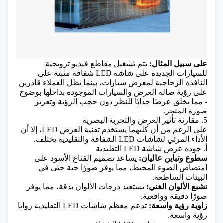
على سبيل المثال:
يتم تشغيل مقاطع فيديو ترويجية
للسيارات الجديدة على شاشة LED شفافة مثبتة على
النافذة الزجاجية لمعرض سيارات، بينما يظل العملاء قادرين
على رؤية صالة العرض والسيارات الموجودة بداخلها بوضوح
- مما يخلق عرضًا جذابًا للنظر دون حجب الرؤية وتعزيز
صورة المتجر.
5. مقارنة تأثير العرض والتجربة البصرية
على الرغم من أن كليهما يستخدم تقنية العرض LED، إلا أن
الأداء المرئي لشاشات LED الشفافة والتقليدية يختلف.
أ. جودة عرض شاشة LED التقليدية
سطوع وتباين عاليان:
يساعد تصميم القناع الأسود على
امتصاص الضوء المحيط، مما يوفر صورًا حية حتى في
البيئات الساطعة.
تشبع الألوان الغني:
يستعيد درجات الألوان بدقة، مما يوفر
صورًا دقيقة وواقعية.
زاوية رؤية واسعة:
تدعم معظم شاشات LED التقليدية زوايا
رؤية واسعة.