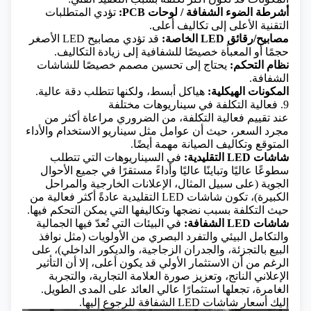
أشرطة الضوء الشفافة / لوحات PCB:
تؤدي المتطلبات
التقنية الأعلى إلى تكاليف أعلى.
مصابيح/رقائق LED الخاصة:
قد تؤدي مصابيح LED الأصغر
حجمًا أو المعبأة خصيصًا للشفافية إلى زيادة التكاليف.
نظام التحكم:
يحتاج إلى تحسين مصمم خصيصًا للشاشات
الشفافة.
المكونات الهيكلية:
هياكل أبسط، ولكنها تتطلب دقة عالية.
9. فعالية التكلفة في سيناريوهات مختلفة
عند تقييم فعالية التكلفة، من الضروري مراعاة أكثر من
مجرد السعر، حيث أن عوامل مثل سيناريو الاستخدام والأداء
المتوقع وتكاليف الصيانة مهمة أيضًا.
شاشات LED التقليدية:
في السيناريوهات التي تتطلب
سطوعًا عاليًا وتباينًا عاليًا وأداءً مستقرًا في جميع الأحوال
الجوية (على سبيل المثال، الإعلانات الخارجية والمراحل
الكبيرة)، تكون شاشات LED التقليدية عادةً أكثر فعالية من
حيث التكلفة بسبب نضجها وتكاليفها التي يمكن التحكم فيها.
شاشات LED الشفافة:
في البيئات التي تُعدّ فيها الجمالية
والتكامل البيئي والتفرد البصري من الأولويات (مثل نوافذ
البيع بالتجزئة، والجدران الزجاجية، والديكور الداخلي)، على
الرغم من أن الاستثمار الأولي قد يكون أعلى، إلا أن التأثير
الإعلاني الناتج، وتعزيز صورة العلامة التجارية، والتجربة
الغامرة، تجعلها استثمارًا عالي العائد على المدى الطويل.
إليك أسعار شاشات LED الشفافة للرجوع إليها.