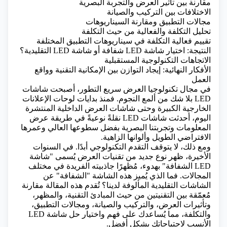
مقارنة بين تأثير العرض والتجربة البصرية
الاختلافات بين التركيب والصيانة
مجالات التطبيق ومقارنة السيناريوهات
تحليل التكلفة والفعالية من حيث التكلفة
تقييم فعالية التكلفة في سيناريوهات التطبيق المختلفة
النتيجة: اختيار شاشة LED شفافة أو شاشة LED التقليدية؟
الاتجاهات التكنولوجية المستقبلية
الأفكار النهائية: إيجاد التوازن بين الإمكانية التقنية وواقع
العمل
في مجال تكنولوجيا العرض سريع التطور، أصبحت شاشات
LED بلا شك من ألمع النجوم. فمنذ بدايات لوحات الإعلانات
الخارجية الكبيرة وحتى شاشات العرض الداخلية المنتشرة
اليوم، أحدثت شاشات LED نقلةً نوعيةً في طريقة عرض
المعلومات وتجربتنا البصرية بفضل سطوعها العالي وعمرها
الافتراضي الطويل وألوانها الزاهية.
ومع ذلك، لا يتوقف التقدم التكنولوجي أبدًا. في السنوات
الأخيرة، ظهر نوع جديد من تقنيات العرض يُسمى "شاشة
LED الشفافة" بهدوء، مُظهرًا جاذبيته الفريدة في مختلف
المجالات. فما الذي يُميز هذه الشاشة "الشفافة" عن
الشاشات التقليدية المألوفة لدينا؟ تُقدم هذه المقالة مقارنة
مُعمّقة بين التقنيتين من حيث المبادئ التقنية، والمظهر،
وتأثيرات العرض، والتركيب والصيانة، ومجالات التطبيق،
والتكلفة، مما يُساعدك على فهم واختيار حل شاشة LED
الأنسب لاحتياجاتك بشكل أفضل.