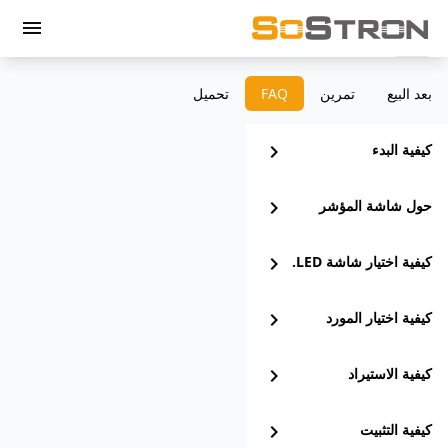
menu
بعد البيع
تمرين
‫FAQ
تحميل
كيفية البدء
chevron_right
حول شاشة المؤشر
chevron_right
كيفية اختيار شاشة LED.
chevron_right
كيفية اختيار المورد
chevron_right
كيفية الاستيراد
chevron_right
كيفية التثبيت
chevron_right