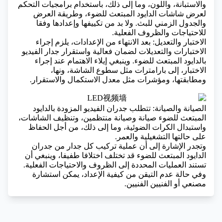
والاستبانة، واللون، وما إلى ذلك، باستخدام برامجيات التحكم
لعرض شاشات الدايود المبتعث للضوء، وطريقة العرض
والجدول الزمني للبث. ولا بد من تكييفها وإعدادها وفقا
للاحتياجات والظروف الفعلية.
الاختبار والتعديل: بعد الانتهاء من الإعدادات، يلزم إجراء
الاختبارات والتعديلات لضمان فعالية واستقرار جدار الفيديو
بالدايود المبتعث للضوء. وينبغي إيلاء الاهتمام عند إجراء
الاختبار، إلى بارامترات مثل سطوع الشاشة، ونها،
ومطابقتها، ومؤشرات مثل معدل الاستكمال والاستقرار.
الصيانة والصيانة: تتطلب جدران الفيديو المزودة بالدايود
المبتعث للضوء صيانة وصيانة منتظمين، وتنظيف الشاشات،
واستبدال الكرات الضوئية، وما إلى ذلك، من أجل الحفاظ
على حالتها التشغيلية والعمر.
وتجدر الإشارة إلى أن عملية تركيب كل جدار من جدران
الدايود المبتعث للضوء قد تختلف اختلافا طفيفا، وينبغي أن
تستند العمليات المحددة إلى الظروف والاحتياجات الفعلية.
وفي حالة عدم التيقن من كيفية الإعداد، يمكن استشارة
مصنعي أو الفنيين الفنيين.