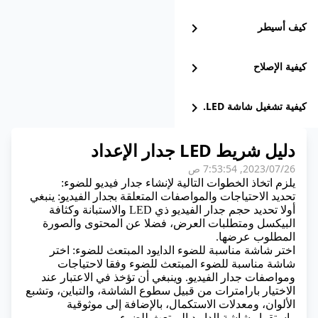
كيف أسيطر
chevron_right
كيفية الإصلاح
chevron_right
كيفية تشغيل شاشة LED.
chevron_right
دليل شريط LED جدار الإعداد
26‏/07‏/2023, 7:53:54 ص
يلزم اتخاذ الخطوات التالية لإنشاء جدار فيديو للضوء:
تحديد الاحتياجات والمواصفات المتعلقة بجدار الفيديو: ينبغي
أولا تحديد حجم جدار الفيديو ذي LED والاستبانة وكثافة
البيكسل ومتطلبات العرض، فضلا عن المحتوى والصورة
المطلوب عرضها.
اختر شاشة مناسبة للضوء الدايود المبتعث للضوء: اختر
شاشة مناسبة للضوء المبتعث للضوء وفقا لاحتياجات
ومواصفات جدار الفيديو. وينبغي أن تؤخذ في الاعتبار عند
الاختيار بارامترات من قبيل سطوع الشاشة، والتباين، وتشبع
الألوان، ومعدلات الاستكمال، بالإضافة إلى موثوقية
واستقرار شاشة الدايود المبتعث للضوء.