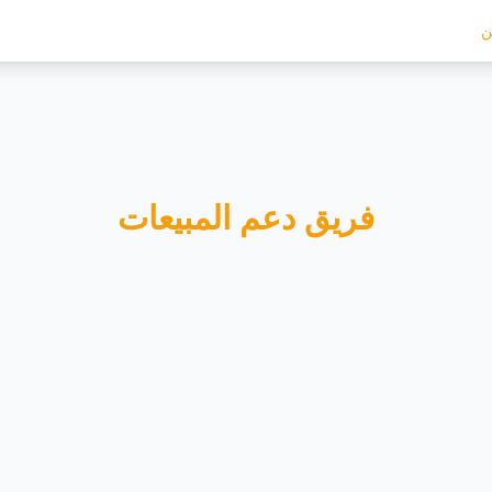
ن
فريق دعم المبيعات