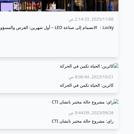
06‏/11‏/2025, 2:14:33 ص
Lucky： الانضمام إلى صناعة LED – أول شهرين: الفرص والمسؤوليات
21‏/10‏/2023, 8:06:44 ص
كاثرين: الحياة تكمن في الحركة
26‏/09‏/2023, 9:44:09 ص
راي: مشروع حالة مختبر نانشان CTI