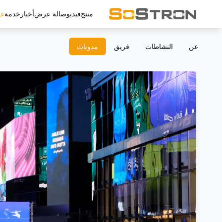
منتج
فيديو
صالة عرض
أخبار
خدمة
ع
عن
النشاطات
فريق
مدونات