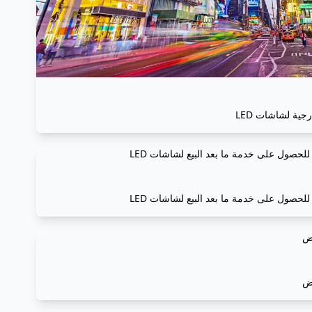
جية لشاشات LED
اض