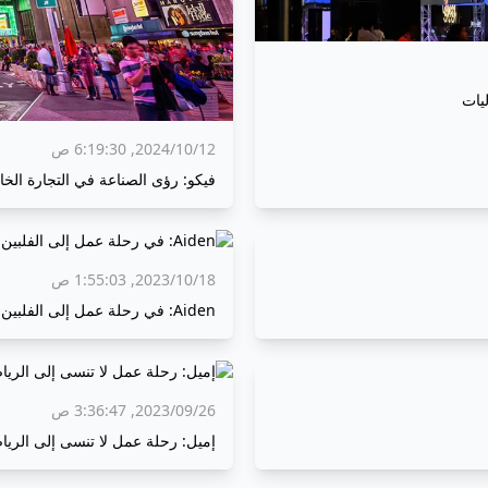
12‏/10‏/2024, 6:19:30 ص
فيكو: رؤى الصناعة في التجارة الخار
18‏/10‏/2023, 1:55:03 ص
Aiden: في رحلة عمل إلى الفلبين للحصول على خدمة ما بعد البيع لشاشات LED
26‏/09‏/2023, 3:36:47 ص
إميل: رحلة عمل لا تنسى إلى الري