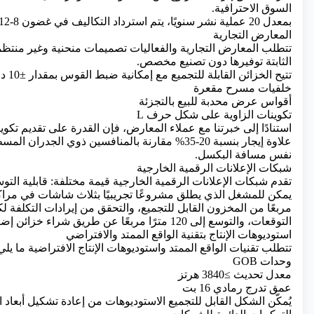
السوق الاحترافية.
بمعدل 20 عملية نشر سنويًا، يتم استرداد التكاليف في غضون 8-12 شهرًا.
المعارض التجارية
تتطلب المعارض التجارية والفعاليات تصميمات منحنية وغير منتظ
الثابتة توفيرها دون تصنيع مخصص.
تتيح الخزائن القابلة للتجميع مع إمكانية ضبط القوس بمقدار ±10 درجات ما يلي:
خلفيات مسرح مقعرة
أقواس عرض محدبة للبيع بالتجزئة
تكوينات الزاوية على شكل حرف L
استنادًا إلى خبرتنا مع عملاء المعارض، فإن القدرة على تقديم تكو
علاوة إيجار بنسبة 20-35% مقارنة بالمنافسين ذوي الجد
نفس مسافة البكسل.
شبكات الإعلانات الرقمية الخارجية
تقدم شبكات الإعلانات الرقمية الخارجية قيمة مختلفة: قابلية التو
مربعًا من المخزون القابل للتجميع، والتحقق من إيرادات التكلفة 
التوقعات، والتوسع إلى 120 مترًا مربعًا عن طريق شراء خزائن إضافية متطابقة.
استوديوهات الإنتاج بتقنية الواقع الممتد والافتراضي
تتطلب تقنيات
الواقع الممتد واستوديوهات الإنتاج الافتراضية ما يلي 
وحدات GOB
معدل تحديث ≥3840 هرتز
عمق تدرج رمادي 16 بت
يُمكّن الشكل القابل للتجميع الاستوديوهات من إعادة تشكيل أبعاد ا