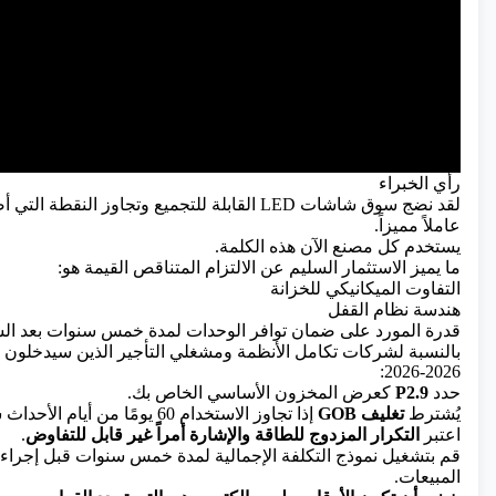
رأي الخبراء
لقد نضج سوق شاشات LED القابلة للتجميع وتجاوز النق
عاملاً مميزاً.
يستخدم كل مصنع الآن هذه الكلمة.
ما يميز الاستثمار السليم عن الالتزام المتناقص القيمة هو:
التفاوت الميكانيكي للخزانة
هندسة نظام القفل
قدرة المورد على ضمان توافر الوحدات لمدة خمس سنوات بعد ال
بالنسبة لشركات تكامل الأنظمة ومشغلي التأجير الذين سيدخلون 
2026-2026:
حدد
P2.9
كعرض المخزون الأساسي الخاص بك.
يُشترط
تغليف GOB
إذا تجاوز الاستخدام 60 يومًا من أيام الأحداث سنويًا.
اعتبر
التكرار المزدوج للطاقة والإشارة أمراً غير قابل للتفاوض
.
قم بتشغيل نموذج التكلفة الإجمالية لمدة خمس سنوات قبل إجراء
المبيعات.