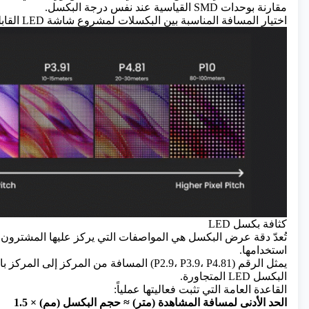
مقارنة بوحدات SMD القياسية عند نفس درجة البكسل.
اختيار المسافة المناسبة بين البكسلات لمشروع شاشة LED القابلة للتجميع
كثافة بكسل LED
تُعدّ دقة عرض البكسل هي المواصفات التي يركز عليها المشترون أولا
استخدامها.
يمثل الرقم (P2.9، P3.9، P4.81) المسافة من المركز إ
البكسل LED المتجاورة.
القاعدة العامة التي تثبت فعاليتها عملياً:
الحد الأدنى لمسافة المشاهدة (متر) ≈ حجم البكسل (مم) × 1.5