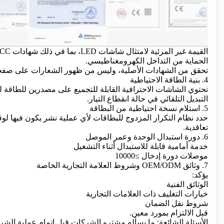
الحماية من التداخل الكهرومغناطيسي.
تحقق من الشهادات الأصلية، وليس من ظهور الشعارات على صفح
4. بنية الطاقة الاحتياطية
تحتوي الشاشات الاحترافية القابلة للتجميع على مصدرين للطاقة 
التبديل التلقائي في حالة انقطاع التيار.
5. استلام نسخة احتياطية من البطاقة
حدد نظام التكرار المزدوج للبطاقات لأي عملية نشر يكون فيها ل
تعاقدية.
6. دورة استبدال الوحدة وعمر الموصل
خدمة أمامية قابلة للاستبدال أثناء التشغيل
موصلات دورة إدخال ≥10000
7. وثائق OEM/ODM وشروط العلامة التجارية الخاصة
يؤكد:
الوثائق الفنية
خيارات التغليف ذات العلامات التجارية
شروط نقل الضمان
قبل الالتزام بمورد معين.
الأسئلة الشائعة: ما يسأله مشترو الشركات قبل إتمام عملية الشرا