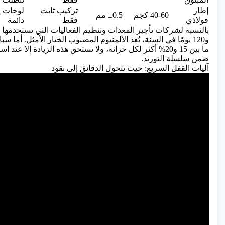
إطار
تركيب ثابت
لوحات إ
40-60 كجم
±0.5 مم
فولاذي
فقط
دائمة
و120 يومًا في السنة، يُعد الألمنيوم المصبوب الخيار الأمثل. أما س
ما بين 15 و20% أكثر لكل خزانة، ولا تستحق هذه الزيادة إلا ع
ضمن سلسلة التوريد.
آليات القفل السريع: حيث تتحول الدقائق إلى نقود