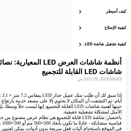
كيف أسيطر
chevron_right
كيفية الإصلاح
chevron_right
كيفية تشغيل شاشة LED.
chevron_right
أنظمة شاشات العرض LED المع
شاشات LED القابلة للتجميع
03‏/06‏/2026, 3:01:29 ص
إذا سبق لك أن طلب منك عميل
جدار LED
بم
حينها أهمية شاشات LED القابلة للتجميع. إنها ليست حلاً
الأمثل لمشكلة تشغيلية حقيقية.
باختصار: شاشة LED قابلة للتجميع هي نظام عرض مصنوع 
قياسي
في الموقع باستخدام آليات قفل سريعة بدون أدوات. يمكن لفنيين ا