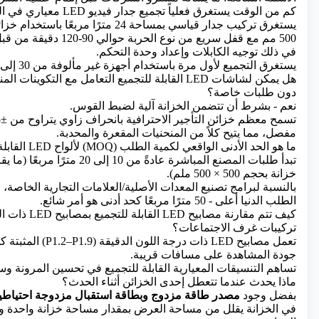
كم من الوقت يستغرق فعلياً تجميع جدار فيديو LED معياري في الموقع؟
500 مم مع قفل سريع من نوع الحرب
في ذلك توجيه الكابلات وإعداد وحدة التحكم.
يستغرق التجميع لأول مرة باستخدام أجهزة غير مألوفة من 30 إلى 45 دقيقة.
هل يمكن لشاشات LED القابلة للتجميع التعامل مع التكوين
دون طلبات خاصة؟
نعم - بشرط أن تتضمن الخزانة آلية لضبط القوس.
مفصل، مما يتيح كلاً من المنحنيات المقعرة والمحدبة.
ما هو الحد الأدنى الواقعي لكمية الطلب (MOQ) لألواح LED القابلة للتجميع بالجملة؟
خزانة بحجم 500 × 500 ملم).
بالنسبة لبرامج تصنيع المعدات الأصلية/العلامات التجارية الخاصة،
الطلب الدنيا أعلى - 50 مترًا مربعًا كحد أدنى هو أمر شائع.
كيف تتم مقارنة مصاب
تركيبات غرف الاجتماعات؟
تعمل مصابيح LED ذات درجة 
جودة المشاهدة على مسافات قريبة.
تساهم التنسيقات المعيارية القابلة للتجميع في تحسين المرونة وسه
ماذا يحدث عندما تتعطل إحدى الخزائن أثناء الحدث؟
بفضل وجود
مصدر طاقة مزدوج وبطاقة استقبال مزدوجة احتياطي
في الخزانة يقلل من مساحة العرض بمقدار مساحة خزانة واحدة ولك