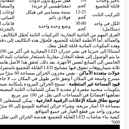
5-9
تأجير وحدات
قفل سريع بدون أدوات
الفعاليا
كجم
قابلة للتجميع
(مغناطيسي أو حربة)
والمنشآ
12-25
مثبتة بمسامير في هيكل
لوحات إع
التركيب الثابت
كجم
فولاذي دائم
المباني
30-80
الكل في واحد
قاعات ال
وضع وحدة واحدة
كجم
(متكامل)
بالتجزئة
الفرق المهم من الناحية التجارية: التركيبات الثابتة تُحمّل التكاليف 
والعمالة. أما الأنظمة القابلة للتجميع، فتُحوّل هذه التكاليف إلى دقة
وهذه المكونات المادية قابلة للنقل معك.
ما يتم الوصول إلى نقطة التعادل مقارنةً باستئجار شاشات ثابتة ال
الخامس إلى السابع لنفس الأجهزة. بعد ذلك، يُحقق هذا الأصل ها
ثلاثة سيناريوهات تتفوق فيها مصابيح LED القابلة للتجميع باستمرار على البدائل الثابتة:
جولات متعددة الأماكن
- نفس مخزون الخزا
مسرح واسعة في المكان أ ونفق غامر طويل في المكان ب. لا حاج
قيود المساحة غير المنتظمة
بتكوينات منحنية مقعرة أو محدبة لا يمكن للشاشات الثابتة المص
تضاهيها اقتصاديًا في المساحات التي تقل عن 100 متر مربع.
توسيع نطاق شبكة الإعلانات الرقمية الخارجية
- يمكن للمشغلين ال
بمساحة 10 أمتار
مخزون واحد من قطع الغيار في جميع المواقع.
كيفية بناء شاشات LED القابلة للتجميع: هندسة الخزائن الت
60%