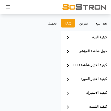
menu
بعد البيع
تمرين
‫FAQ
تحميل
كيفية البدء
chevron_right
حول شاشة المؤشر
chevron_right
كيفية اختيار شاشة LED.
chevron_right
كيفية اختيار المورد
chevron_right
كيفية الاستيراد
chevron_right
كيفية التثبيت
chevron_right