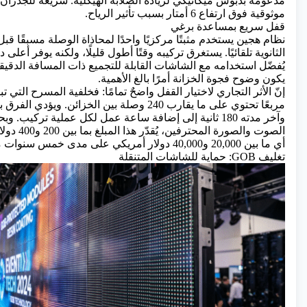
مدعومة بدبوس ميكانيكي لزيادة الصلابة الهيكلية. سريعة للجدران
موثوقية فوق ارتفاع 6 أمتار بسبب تأثير الرياح.
قفل سريع بمساعدة برغي
نظام هجين يستخدم مثبتًا مركزيًا واحدًا لمحاذاة الوصلة مسبقًا قبل 
الثانوية تلقائيًا. يستغرق تركيبه وقتًا أطول قليلًا، ولكنه يوفر أعل
يكون وضوح فجوة الخزانة أمرًا بالغ الأهمية.
وآخر مدته 180 ثانية إلى إضافة ساعة عمل لكل عملية تركيب
الصوت والصورة 
أي ما بين 20,000 و40,000 دولار أمريكي على مدى خمس سنوات من عمر الجهاز.
تغليف GOB: حماية للشاشات المتنقلة