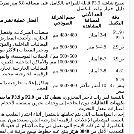
تصبح شاشة P3.9 قابلة للقراءة بالكامل على مسافة 5.8 متر تقريبًا.
دليل اختيار تباعد البكسل
الحد الأدنى
دقة
حجم الخزانة
لمسافة
أفضل عملية نشر من
البكسل
النموذجي
المشاهدة
P1.9 /
منصات الشركات، وتفعيل 
3-4 أمتار
480×480 مم
P2.5
التجارية، وأجنحة المعارض 
الفعاليات الداخلية، والمؤ
ص2.9
4.5–5 متر
500×500 مم
وتأجير المعدات (الأكثر تنوع
500×500 مم /
الحفلات الموسيقية، والمه
ص3.9
6-7 أمتار
500×1000 مم
والأماكن الداخلية الكبيرة
الفعاليات الخارجية، تجارب
4.81
7-8 أمتار
500×500 مم
الرقمية الخارجية، محيط 
6.25
هياكل إعلانية خارجية دائم
بنس / 8
10 أمتار فأكثر
960×960 مم
الحجم
بنس
بالنسبة لقرارات تأجير المخزون،
تكوينات الفعاليات
دون الحاجة إلى وحدات تخزين منفصلة لأحجام ال
اعتبارات معدل التحديث
إحدى المواصفات التي يتم تجاهلها باستمرار أثناء اختيار الملعب ه
بالنسبة لمشغلي الإعلانات الرقمية الخارجية الذين يستخدمون تقني
بالكاميرا، أو شركات الإنتاج التي تعمل في بيئات الإنتاج الواقعية/ا
التحديث الأقل من
3840 هرتز
ينتج عنه خطوط مسح مرئية في لقطا