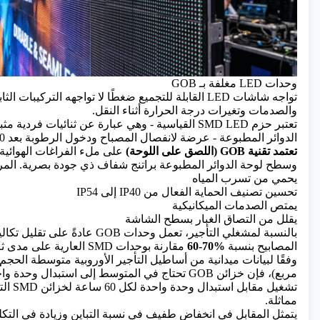
وحدات LED مغلفة بـ GOB
تواجه شاشات LED القابلة للتجميع ضغطًا لا تواجهه التركيبات ال
والصدمات وتغيرات درجة الحرارة أثناء النقل.
تعتبر حزم SMD LED
القياسية - وهي عبارة عن ثنائيات فردية م
الدوائر المطبوعة - عرضة لانفصال المصباح ودخول الرطوبة بعد 500-800 دورة مناولة.
تعتمد تقنية GOB (اللصق على اللوحة)
وسطح لوحة الدوائر المطبوعة براتنج شفاف ذي جودة بصرية. الم
يحمي من تسرب المياه
تحسين تصنيف الحماية الفعال من IP40 إلى IP54
يمتص الصدمات الميكانيكية
يقلل من التصاق الغبار بسطح الشاشة
بالنسبة لمشغلي التأجير، تعمل وحدات GOB عا
المصابيح بنسبة
60-70%
مقارنة بوحدات SMD العارية على مدى ثلاث سنوات.
تشغيل مقاب
مماثلة.