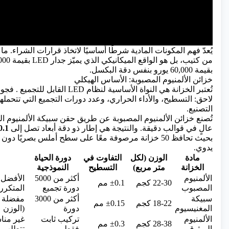
يُعدّ فهم المكونات المادية شرطًا أساسيًا لاتخاذ قرارات الشراء.
بقيمة 60,000 يورو بنفس دقة البكسل.
خزائن الألمنيوم المصبوبة: الأساس الهيكلي
تُعتبر الخزانة هي النواة الأساسية
لنظام LED
القابل للتجميع . فجو
لاحق: التسطيح، والأداء الحراري، وعدد دورات التجميع التي تتحملها
التصنيع.
تُصنع خزائن الألمنيوم المصبوبة عن طريق حقن سبيكة الألمنيوم
عالٍ في قوالب دقيقة. والنتيجة هي إطار ذو دقة أبعاد تصل إلى
±0.1 
بحيث تحافظ 50 خزانة مرصوفة معًا على سطح أملس بصريًا دو
يدوي.
مادة
الوزن (لكل
التفاوت في
دورة الحياة
الخزانة
متر مربع)
التسطيح
النموذجية
الألمنيوم
أكثر من 5000
الأفضل ل
22-30 كجم
±0.1 مم
المصبوب
دورة تجميع
المتكرر
سبيكة
أكثر من 3000
مفضلة ل
18-22 كجم
±0.15 مم
المغنيسيوم
دورة
(الوزن 
الألمنيوم
تركيب ثابت
غير منا
28-38 كجم
±0.3 مم
المبثوق
فقط
تتطلب ا