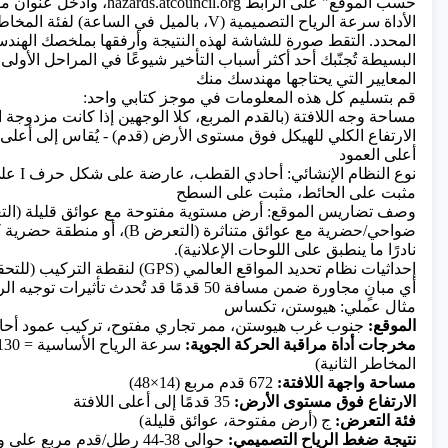
حسب الموقع" على الرابط atcouncil.org
الأداة سرعة الرياح التصميمية (V، بالميل في الساعة)
المحدد. التقط صورة للشاشة لهذه النتيجة وأرفقها بملخصك الهند
البسيطة تُجنّبك أحد أكثر أسباب التأخير شيوعًا في المراحل الأولى.
المعايير التي يحتاجها مهندسك منك
قم بتسليم كل هذه المعلومات في موجز كتابي واحد:
مساحة وجه اللافتة (بالقدم المربع، كلا الوجهين إذا كانت مزدوجة 
الارتفاع الكلي للهيكل فوق مستوى الأرض (قدم) - يُقاس إلى أعلى 
أعلى العمود
نوع النظام
مثبت على الحائط، مثبت على السطح
نادرًا ما ينطبق على اللوحات الإعلانية).
إحداثيات نظام تحديد المواقع العالمي (GPS) لنقطة التركيب (للتحقق من منطقة الرياح)
أي مبانٍ مجاورة ضمن مسافة 50 قدمًا قد تُحدث تأثيرات توجيه الرياح
مثال عملي: هيوستن، تكساس
الموقع:
جنوب غرب هيوستن، ممر تجاري مفتوح، تركيب عمود أحا
مخرجات أداة مراقبة الحركة الجوية:
المخاطر الثانية)
مساحة واجهة اللافتة:
672 قدم مربع (14×48)
الارتفاع فوق مستوى الأرض:
35 قدمًا إلى أعلى اللافتة
فئة التعرض:
ج (أرض مفتوحة، عوائق قليلة)
نتيجة ضغط الرياح التصميمي:
حوالي 38-44 رطل/قدم مربع عل