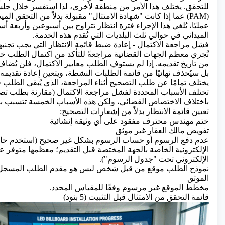
للتحقق. يختلف هذا الأمر من منطقة لأخرى، لذا استفسر خلال جلس
(PAM) عما إذا كانت "شهادة الامتثال" مقبولة بدلاً من التحقق الميد
عمليًا، يُلغي هذا الإجراء فترة انتظار تتراوح بين أسبوعين وأربعة أس
الميداني في حوالي ثلث البلديات التي تُقدم هذه الخدمة.
فشل مراجعة الاكتمال - إعادة ضبط قائمة الانتظار التي يجب تجنبه
من تاريخ تقديمه. إذا لم يستوفِ الطلب معايير الاكتمال، فلن يُضاف
بل سيُحذف نهائيًا من قائمة الطلبات النشطة، ويتعين إعادة تقديم
يختلف تمامًا عن طلب التصحيح أثناء المراجعة، الذي يُبقي الطلب 
تختلف الأسباب المحددة لفشل مراجعة الاكتمال (مقارنة بطلب تصحي
باختلاف الاختصاص القضائي، ولكن هذه الأسباب الخمسة تتسبب با
تعيين قائمة الانتظار بدلاً من إشعارات التصحيح:
ختم مهندس محترف مفقود على أي وثيقة إنشائية
تفويض مالك العقار غير موثق
عدم دفع الرسوم أو حساب الرسوم بشكل غير صحيح (استخدم حا
الإلكترونية الخاصة بالجهة المختصة قبل التقديم؛ معظمها متوفر عل
الإلكتروني تحت "جدول الرسوم").
نموذج الطلب موقع من قبل شخص ليس هو مقدم الطلب المسجل أو
الموثق
مخطط الموقع غير مرسوم وفقًا للمقياس المحدد.
قائمة التحقق من الامتثال قبل التثبيت (5 بنود)