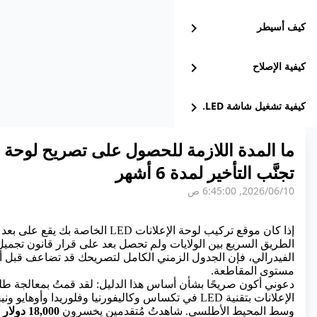
كيف أسيطر
chevron_right
كيفية الإصلاح
chevron_right
كيفية تشغيل شاشة LED.
chevron_right
تجنَّب التأخير لمدة 6 أشهر
10‏/06‏/2026, 6:45:00 ص
الطريق السريع بين الولايات ولم تحصل بعد على قرار قانون تجمي
الفيدرالي، فإن الجدول الزمني الكامل لتصريحك قد تضاعف قبل أ
مستوى المقاطعة.
دعوني أكون صريحًا بشأن أساس هذا الدليل: لقد قمتُ بمعالجة ط
الإعلانات بتقنية LED
في تكساس وكاليفورنيا وفلوريدا وأوهايو ونيفا
وسط المحيط الأطلسي. شاهدتُ مُتقدمين يخسرون
18,000 د