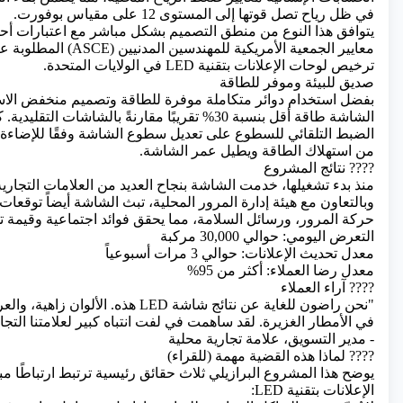
في ظل رياح تصل قوتها إلى المستوى 12 على مقياس بوفورت.
يتوافق هذا النوع من منطق التصميم بشكل مباشر مع اعتبارات أحم
معايير الجمعية الأمريكية للمهندسين
ترخيص لوحات الإعلانات بتقنية LED في الولايات المتحدة.
صديق للبيئة وموفر للطاقة
بفضل استخدام دوائر متكاملة موفرة للطاقة وتصميم منخفض الاس
الشاشة طاقة أقل بنسبة 30% تقريبًا مقارنةً بالشاشات الت
الضبط التلقائي للسطوع على تعديل سطوع الشاشة وفقًا للإضاءة 
من استهلاك الطاقة ويطيل عمر الشاشة.
???? نتائج المشروع
منذ بدء تشغيلها، خدمت الشاشة بنجاح العديد من العلامات التجارية 
وبالتعاون مع هيئة إدارة المرور المحلية، تبث الشاشة أيضاً توقع
حركة المرور، ورسائل السلامة، مما يحقق فوائد اجتماعية وقيمة ت
التعرض اليومي: حوالي 30,000 مركبة
معدل تحديث الإعلانات: حوالي 3 مرات أسبوعياً
معدل رضا العملاء: أكثر من 95%
???? آراء العملاء
"نحن راضون للغاية عن نتائج شاشة LED هذه.
في الأمطار الغزيرة. لقد ساهمت في لفت انتباه كبير لعلامتنا التجار
- مدير التسويق، علامة تجارية محلية
???? لماذا هذه القضية مهمة (للقراء)
يوضح هذا المشروع البرازيلي ثلاث حقائق رئيسية ترتبط ارتباطًا مب
الإعلانات بتقنية LED: