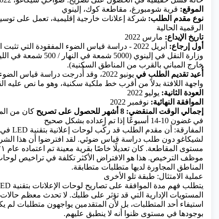
الموقع:
قرية شومبورغ، مقاطعة كوك، إلينوي
نوع مقدم الطلب:
شركة إعلانات خارجية إقليمية، تعمل على توسيع
الرقمية الحالية
تاريخ الإيداع:
مارس 2022
أول إرجاع:
أبريل 2022 - دراسة قياس الضوء المفقودة التي تث
وزارة النقل في إلينوي (5000 شمعة ف
خارج المباني بالقرب من المناطق السكنية).
أُعيد تقديم الطلب في
يونيو 2022، وقد أُدرجت دراسة قياس ال
واجهة اللافتة بدلاً من أقرب خط ملكية سكنية، وهو ما نص عليه الق
العودة الثانية:
يوليو 2022
الموافقة النهائية:
نوفمبر 2022
إجمالي الوقت المنقضي:
8 أشهر للحصول على تصريح
كان من الم
في غضون 10-14 أسبوعًا إذا تم إعداده بشكل صحيح
المفارقة: أن مقدم الطلب قد
ركّب لوحات إعلانية بتقنية LED
في 
لشيكاغو دون طلب دراسة قياس ضوئي. لقد افترضوا أن هذا الشر
المناطق المجاورة لديها متطلبات متطابقة.
عملية الامتثال: طبقة تلو الأخرى
المستويات الإدارية التي قد تؤثر على طلبك. لا تحدث معظم حالات
استيفاء أحد المتطلبات، بل لأن المتقدمين يواجهون متطلبات لم يكو
بوجودها في مستوى ظنوا أنه لا ينطبق عليهم.