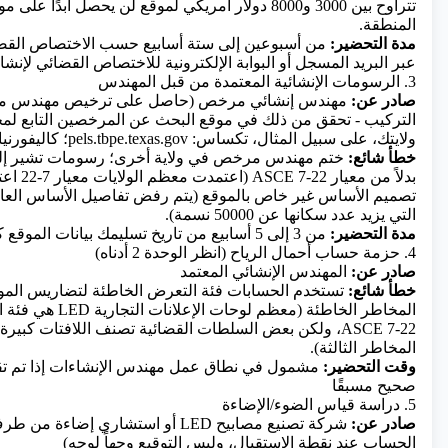
تتراوح بين 3000 و8000 دولار أمريكي لموقع لن يحصل أبدًا 
المنطقة.
مدة التحضير:
من أسبوعين إلى ستة أسابيع حسب الاختصاص القضائي
عبر البريد المسجل أو البوابة الإلكترونية للاختصاص القضائي لإن
3. الرسومات الإنشائية المعتمدة من قبل المهندس
صادر عن:
مهندس إنشائي مرخص (حاصل على ترخيص مهندس مح
التركيب - تحقق من ذلك في موقع البحث عن المرخصين التابع ل
ولايتك، على سبيل المثال، تكساس: pels.tbpe.texas.gov؛ كاليفورنيا: search.dca.ca.gov)
خطأ شائع:
تصميم الأساس غير خاص بالموقع (يتم رفض تفاصيل الأساس الع
التي يزيد عدد سكانها عن 50000 نسمة).
مدة التحضير:
من 3 إلى 5 أسابيع من تاريخ تسليمك بيانات الموقع كاملةً إلى المهندس
4. حزمة حساب أحمال الرياح (انظر الوحدة 2 أدناه)
صادر عن:
المهندس الإنشائي المعتمد
خطأ شائع:
تستخدم الحسابات فئة التعرض الخاطئة لتضاريس الموقع
المخاطر الخاطئة (معظم ل
ASCE 7-22، ولكن بعض السلطات القضائية تصنف اللافتات كبير
المخاطر الثالثة).
وقت التحضير:
مشمول في نطاق عمل مهندس الإنشاءات إذا تم تقد
صحيح مسبقًا
5. دراسة قياس الضوء/الإضاءة
صادر عن:
شركة تصنيع مصابيح LED
أو استشاري إضاءة من طرف 
الحساب عند نقطة الاستقبال، وليس التوقيع وجهاً لوجه)