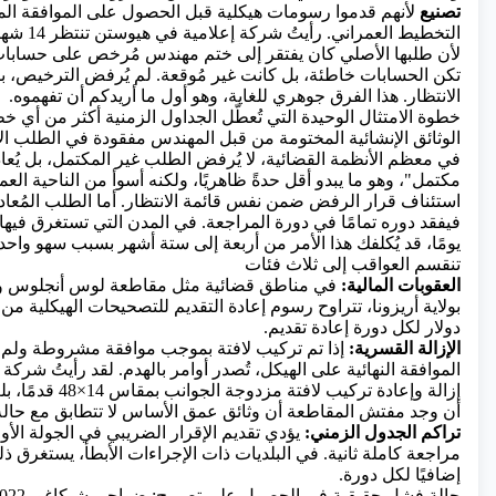
تصنيع
لأنهم قدموا رسومات هيكلية قبل الحصول على الموافقة ال
التخطيط العمر
لأن طلبها الأصلي كان يفتقر إلى ختم مهندس مُرخص على حسابات 
تكن الحسابات خاطئة، بل كانت غير مُوقعة. لم يُرفض الترخيص، بل 
الانتظار. هذا الفرق جوهري للغاية، وهو أول ما أريدكم أن تفهموه.
خطوة الامتثال الوحيدة التي تُعطّل الجداول الزمنية أكثر من أي 
الوثائق الإنشائية المختومة من قبل المهندس مفقودة في الطلب ال
في معظم الأنظمة القضائية، لا يُرفض الطلب غير المكتمل، بل يُعاد 
مكتمل"، وهو ما يبدو أقل حدةً ظاهريًا، ولكنه أسوأ من الناحية العملية
استئناف قرار الرفض ضمن نفس قائمة الانتظار. أما الطلب المُعاد 
يومًا، قد يُكلفك هذا الأمر من أربعة إلى ستة أشهر بسبب سهو واحد.
تنقسم العواقب إلى ثلاث فئات
العقوبات المالية:
في مناطق قضائية مثل مقاطعة لوس أنجلوس وم
دولار لكل دورة إعادة تقديم.
الإزالة القسرية:
إذا تم تركيب لافتة بموجب موافقة مشروطة ولم 
الموافقة النهائية على الهيكل، تُصدر أوامر بالهدم. لقد رأيتُ شركة 
أن وجد مفتش المقاطعة أن وثائق عمق الأساس لا تتطابق مع حالة ال
تراكم الجدول الزمني:
يؤدي تقديم الإقرار الضريبي في الجولة الأو
إضافيًا لكل دورة.
حالة فشل حقيقية في الحصول على تصريح: ضواحي شيكاغو، 2022