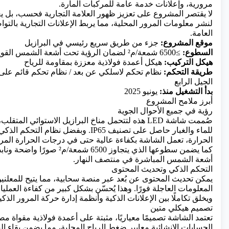
مرورية، وإعلانات خدمة عامة للمركبات المارة.
لا يقتصر المشروع على تعزيز ظهور العلامة التجارية فحسب، بل يعم
لنشر معلومات المرور المحلية، مما يربط الإعلانات التجارية بالتواص
العامة.
موقع المشروع:
جزء من طريق سريع رئيسي في البرازيل
السطوع:
≥6500 شمعة/م² لضمان الرؤية تحت أشعة الشمس القوية
هيكل التركيب:
هيكل أعمدة فولاذية معززة بمقاومة للرياح
طريقة التحكم:
نظام تحكم لاسلكي عن بعد / نظام تحكم قائم على
الجيل الرابع
بدأ التشغيل منذ:
يونيو 2025
أبرز ملامح المشروع
رؤية في جميع الأحوال الجوية
صُممت شاشة LED هذه لتتحمل مناخ البرازيل الاستوائي الم
للماء والغبار حاصل على تصنيف IP65. وبفضل نظام
الحرارة، تعمل الشاشة بكفاءة عالية حتى في درجات الحرارة المرتف
كما يضمن سطوعها الذي يتجاوز 6500 شم
أشعة الشمس المباشرة في منتصف النهار.
التحكم الذكي وتحديث المحتوى
يمكن تحديث المحتوى عن بُعد عبر منصة سحابية، مما يتيح للمعلنين
المعلومات العاجلة فورًا. وهذا يُحسّن بشكل كبير من كفاءة العملي
ويخلق تكاملًا بين الإعلانات الذكية وأنظمة إدارة حركة المرور الذكي
تصميم هيكلي متين
تعتمد الشاشة تصميمًا معياريًا، مثبتة على أعمدة فولاذية مقواة 
الحسابات الإنشائية معايير ضغط الرياح المحلية، مما يضمن بقاء ال