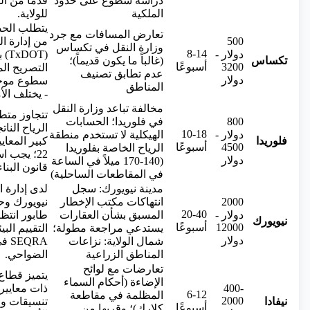
دراسة سطوع على حدود
قدمًا من ال
الملكية
للولاية.
يتطلب الح
تعارض المسافات مع جرد
500
من إدارة ا
وزارة النقل في تكساس
8-14
دولار -
(T
تكساس
(غالباً ما يكون قديماً)؛
3200
أسبوعًا
التصريح الم
عدم تطابق تصنيف
دولار
سطوع موحد
المناطق
- يختلف الأم
مخالفة تباعد وزارة النقل
تتجاوز متط
800
في فلوريدا؛ الحسابات
الرياح النا
10-18
دولار -
الهيكلية لا تستخدم منطقة
فلوريدا
4500
أسبوعًا
الرياح الخاصة بفلوريدا
دولار
(140-170 ميلاً في الساعة
قانون البنا
في المقاطعات الساحلية)
مدينة نيويورك: سجل
لدى إدارة ا
2000
انتهاكات مكتب الإخطار
نيويورك وح
20-40
دولار -
المسبق بشأن العقارات
طابور انتظ
نيويورك
12000
أسبوعًا
يستدعي مراجعة مطولة؛
التقييم الب
دولار
شمال الولاية: نزاعات
QRA
المناطق الزراعية
الضواحي.
تعارضات مع لوائح
يتميز قطا
الإضاءة (أحكام السماء
400-
ذات معايير 
6-12
المظلمة في مقاطعة
2000
نيفادا
تنسيقات وزا
أسبوعًا
كلارك)؛ وقربها من