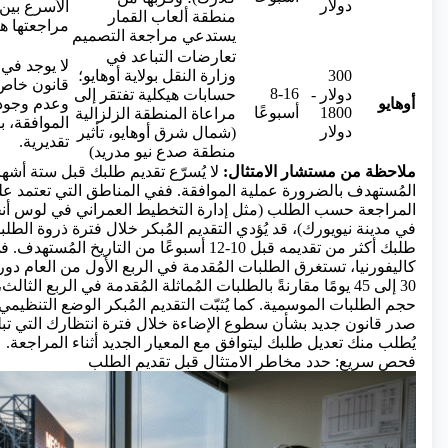
دولار
الأسرع بين 
منطقة ألعاب القمار
مراجعتها هن
يستدعي مراجعة التصميم
تعارضات التباعد في
لا يوجد في
300
وزارة النقل بولاية أوهايو؛
قانون خاص 
8-16
دولار -
حسابات هيكلية تفتقر إلى
أوهايو
وعدم وجود ا
1800
أسبوعًا
مراعاة المنطقة الزلزالية
الموافقة، 
دولار
(شمال شرق أوهايو، تأثير
تقديرية.
منطقة صدع نيو مدريد)
ملاحظة من مستشار الامتثال:
لا يُسرّع تقديم طلبك قبل ستة أشهر
المُستهدف بالضرورة عملية الموافقة. ففي المناطق التي تعتمد على
المراجعة حسب الطلب (مثل إدارة التخطيط العمراني في لوس أنجل
في مدينة نيويورك)، قد يُؤدي التقديم المُبكر خلال فترة ذروة الطل
طلبك أكثر من تقديمه قبل 10-12 أسبوعًا من التاريخ
كاليفورنيا، تستغرق الطلبات المُقدمة في الربع الأول من العام 
30 إلى 45 يومًا مقارنةً بالطلبات المُماثلة المُقدمة في الربع ال
حجم الطلبات الموسمية. كما يُثبّت التقديم المُبكر الوضع التنظيمي 
صدر قانون جديد بشأن سطوع الإضاءة خلال فترة انتظارك التي تبل
يُطلب منك تعديل طلبك ليتوافق مع المعيار الجديد أثناء المراجعة.
فحص سريع: حدد مخاطر الامتثال قبل تقديم الطلب