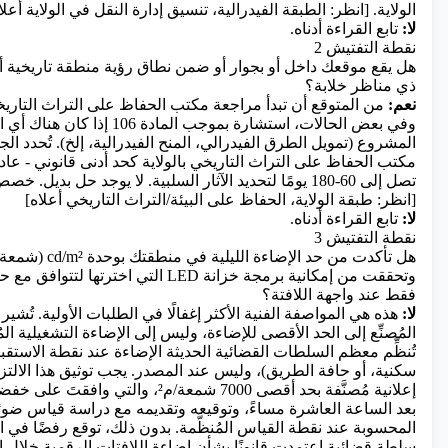
الولاية. [انظر: الطبقة الفيدرالية، تنسيق إدارة النقل في الولاية أعلا
لا:
تابع القراءة أدناه.
نقطة التفتيش 2
هل يقع موقعك داخل أو بجوار أو ضمن نطاق رؤية منطقة تاريخية أ
ذي مناظر خلابة؟
نعم:
وفي بعض الحالات، استشارة بموجب الما
المشروع (تمويل الطرق الفيدرالي، المنح الفيدرالية، إلخ). تُحدد ال
تصل إلى 60-180 يومًا لتحديد الآثار السلبية. لا يوجد حل بديل. 
[انظر: طبقة الولاية، الحفاظ على البيئة/التراث التاريخي أعلاه]
لا:
تابع القراءة أدناه.
نقطة التفتيش 3
هل تأكدت من حد الإضاءة ا
وتحققت من إمكانية برمجة خزانة LED التي اخترته
فقط عند واجهة اللافتة؟
لا:
هذه هي المواصفة الفنية الأكثر إغفالًا في الطلبات الأولية. تُشي
المُصنِّع إلى الحد الأقصى للإضاءة، وليس إلى الإضاءة التشغيلية ال
تُنظِّم معظم السلطات القضائية الحديثة الإضاءة عند نقطة الاستق
سكنية، أو حافة الطريق)، وليس عند المصدر. يجب توثيق هذا الالتز
بعد الساعة العاشرة مساءً، وتوقيعه وتقديمه مع دراسة قياس ضوئي
المحسوبة عند نقطة القياس المُنظَّمة. بدون ذلك، توقع رفضًا في ا
سلطة قضائية اعتمدت قانونًا بشأن إضاءة اللافتات الرقمية خلال ا