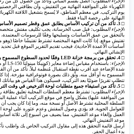
الإجراء المطلوب:
اتصل بقسم المباني وتأكد من حصول كل من رخ
الكهرباء على الموافقة النهائية من التفتيش، وأن بطاقتي الرخصتي
يوم التركيب. في معظم المناطق، لا يُسمح بتشغيل اللافتة الكهربا
النهائية على رخصة البناء فقط.
□ 3. تأكد من أن تركيب الأساس يطابق عمق وقطر تصميم الأساس المعتمد.
الإجراء المطلوب:
قبل صب الخرسانة، يجب تكليف مفتش متخص
بالتحقق من عمق الأساسات وتسليحها وفقًا للرسومات المعتمدة، 
تفتيش موقع. إذا كانت الجهة المختصة تشترط تفتيشًا خاصًا (وهو ما
أساسات الأعمدة الأحادية)، فيجب تقديم التقرير الموقع قبل تحديد
الإنشائي النهائي.
□ 4. تحقق من برمجة خزانة LED وفقًا لحدود السطوع المسموح بها قبل الفحص النهائي.
الإجراء:
باستخدام مقي
شدة الإضاءة عند أقرب نقطة استقبال مُنظَّمة ليلاً. تأكد من أن ال
المسموح به أو أقل منه. وثِّق ذلك بصورة فوتوغرافية مؤرخة. إذا ك
تتطلب تقريرًا ضوئيًا بعد التركيب، فسيكون هذا القياس هو بياناتك ا
□ 5. تأكد من استيفاء جميع متطلبات لوحة الترخيص في وقت التركيب.
الإجراء المطلوب:
تشترط معظم السلطات المحلية تعليق بطاقة رخص
من الموافقة عليها) بشكل واضح في موقع التركيب أثناء عملية البناء
السلطة المحلية تشترط الأصل أو نسخة منه، وما إذا كان يجب أن 
للعوامل الجوية. قد يؤدي وصول المفتش وعدم عثوره على لوحة ا
العمل وإلغاء موعد التفتيش، مما يضيف من أسبوع إلى ثلاثة أسابيع 
موعد التفتيش النهائي.
أرسل قائمة التحقق هذه إلى مقاول التركيب الخاص بك واطلب تأكيدًا
بدء أعمال الحفر.