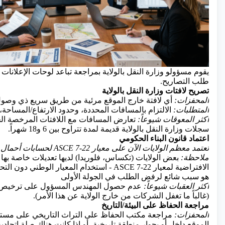
طلب التصاريح.
تصريح لافتات وزارة النقل بالولاية
المحفزات:
أي لافتة خارج الموقع مرئية من طريق سريع ذي وصول
المتطلبات:
الالتزام بالمسافات المحددة، وحدود الارتفاع/المساحة، 
أكثر المعوقات شيوعاً:
تعارض المسافات مع اللافتات المرخصة الحال
سجلات وزارة النقل بالولاية قديمة لمدة تتراوح بين 6 و18 شهراً.
اعتماد قانون البناء الحكومي
تعتمد معظم الولايات الآن على معيار ASCE 7-22 لحسابات أحمال الرياح/الزلازل
ملاحظة:
بعض الولايات (تكساس، فلوريدا) لديها تعديلات خاصة بها تُ
الافتراضية لمعيار ASCE 7-22 - استخدام المعيار الوطن
هو سبب شائع لرفض الطلب في الجولة الأولى
أكثر العقبات شيوعاً:
عدم حصول المهندس المسؤول على ترخيص في
(غالباً ما تغفل الشركات من خارج الولاية عن هذا الأمر).
مراجعة الحفاظ على البيئة/التاريخ
المحفزات:
مراجعة مكتب الحفاظ على التراث التاريخي على مستوى 
الموقع داخل أو بجوار منطقة تاريخية، أو إذا كانت هناك صلة اتحادية