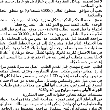
لا يُعدّ تصميم الهياكل المقاومة للرياح خيارًا، بل هو عامل حاسم
على الموافقة.
يجب أن يتوافق السطوع العالي (≥6500 شمعة
والسلامة.
تدمج أنظمة التحكم الذكية بشكل متزايد الإعلانات مع حالات استخدام
الوحدة الثالثة: كيفية تسريع الموافقة على التصاريح فعلياً
اجتماع ما قبل تقديم الطلب (PAM) - حدد موقع المراجع قبل التقديم
تُقدّم معظم المناطق التي يزيد 
مراجعة الخطط قبل تقديم الطلب. هذا ليس من باب المجاملة، بل ه
هذا الاجتماع، تُقدّم نطاق مشروعك إلى مُراجع الخطط المُعيّن وتط
متطلبات خاصة بالمنطقة يجب أن يُلبيها طلبك. لا تُعدّ ردود المُراجع 
في هذا الاجتماع مُلزمة قانونًا، ولكنها تُشكّل سجلًا موثقًا. إذا أعاد
لاحقًا بسبب متطلب لم يُشر إليه في الاجتماع، فإن هذا السجل الم
إعادة مراجعة مُعجّلة.
لطلب اجتماع تمهيدي قبل تقديم الطلب: اتصل مباشرةً بقسم مر
إدارة المباني (وليس مكتب إصدار التصاريح)، وعرّف بنفسك كمت
ترخيص تركيب لوحة إعلانية LED جديدة، واستفسر عما 
في مدن مثل دنفر وفينيكس وسياتل، يمكن تحديد مواعيد الاجتماعا
أسبوع إلى أسبوعين، وقد ثبت أنها
تُقلل من معدلات رفض طلبات ت
الجولة الأولى بنسبة تتراوح بين 40 و60%
.
مستندات موثقة تتجاوز خطوات المراجعة المتكررة
في المناطق التي تعتمد نموذج المراجعة المتزامنة (مراجعة الجوانب 
والتخطيطية في آنٍ واحد)، يُمكن لشهادة موثقة من مالك العقار تُؤك
الارتداد والمسافة أن تُتيح استكمال مراجعة التخطيط دون الحاجة إل