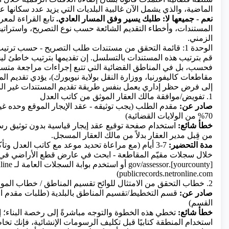
الماضية، والذي يشمل الآن غالبية البلديات التي يزيد عدد سكانها عن 50000 نسم
نعم - جميعها لا:
طلبك يسير وفق المسار العادي.
تابع القراءة لمع
المستندات، وأخطاء التقديم الشائعة حسب نوع التصريح، واستراتي
الزمني.
الوحدة 1: قائمة التحقق من مستندات طلب التصريح - حسب ترتيب التقديم
قم بترتيب هذه المستندات بالتسلسل. إن تقديمها بترتيب خاطئ ل
فحسب، بل في المناطق القضائية التي تتبع إجراءات مراجعة مت
مقاطعات كاليفورنيا، ووزارة النقل بولاية نيويورك)، يؤدي تقديم 
إلى فرض حظر إداري يعمل بنفس طريقة تقديم المستندات غير الم
1. تفويض/موافقة مالك العقار الموثق من كاتب العدل
صادر عن:
مقدم الطلب (يجب توثيقه - عقد الإيجار الموقع وحده غي
70% من الولايات القضائية)
خطأ شائع:
استخدام صفحة توقيع عقد إيجار قياسية بدون توثيق رس
من قِبل مدير العقار بدلاً من مالك العقار المسجل.
مدة التحضير:
3-7 أيام (مع مراعاة تحديد موعد مع كاتب العدل وتأ
خلال سجلات مقيّم المقاطعة - ابحث في عارض قطع الأراضي في
publicrecords.netronline.com)
2. خطاب التحقق من الامتثال للوائح تقسيم المناطق / خطاب الموافقة المسبقة
صادر عن:
قسم التخطيط/تقسيم المناطق بالبلدية (طلبات مقدم ا
القسم)
خطأ شائع:
تخطي هذه الخطوة والتوجه مباشرةً إلى رخصة البناء؛ إذا
استخدام المنطقة كتابيًا قبل تكليف الرسومات الإنشائية، فإنك ت