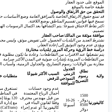
الموقع على حدود العقار
طبقة خاصة بالموقع
التحقق من حق الارتفاق والوصول
قد تمنع حقوق الارتفاق الخاصة بالمرافق العامة وضع الأساسات حت
تسمح فيها قوانين تقسيم المناطق بوضع اللافتة.
أكثر نقاط الاختناق شيوعاً:
يتم اكتشافها بعد اكتمال الرسومات الهي
تصميم.
موافقة موثقة من المالك/صاحب العقار
تشترط العديد من البلديات الحصول على تفويض موثق، وليس مجرد
ويؤدي عدم وجود التوثيق إلى إعادة العقار.
دراسة خط الرؤية وحركة المرور (بلديات مختارة)
من التقاطعات المزودة بإشارات ضوئية في المدن الأكثر صرامة
مقارنة بين الولايات: رسوم التصاريح، والجداول الزمنية، وأسباب 
الجدول
نطاق
الزمني
السبب الأكثر شيوعًا
ولاية
رسوم
متطلبات خ
النموذجي
للرفض
التصريح
للموافقة
عدم وجود حسابات
تستغرق مرا
أحمال الرياح المعتمدة
1500
من قبل مهندس محترف
120 يومً
دولار -
16-26
كاليفورنيا
وفقًا لقانون البناء في
مع إدارة ال
8500
أسبوعًا
كاليفورنيا؛ أو عدم إجراء
دولار