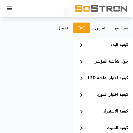
menu
بعد البيع
تمرين
‫FAQ
تحميل
كيفية البدء
chevron_right
حول شاشة المؤشر
chevron_right
كيفية اختيار شاشة LED.
chevron_right
كيفية اختيار المورد
chevron_right
كيفية الاستيراد
chevron_right
كيفية التثبيت
chevron_right