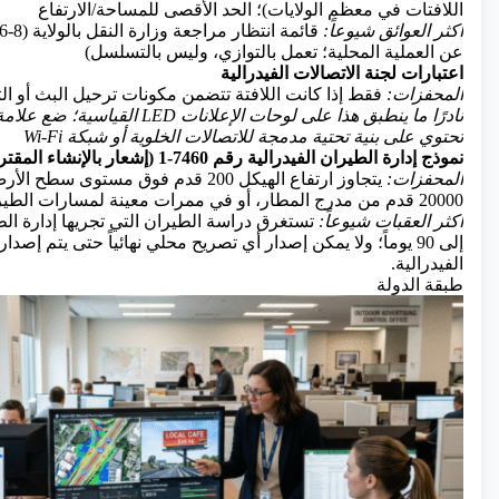
اللافتات في معظم الولايات)؛ الحد الأقصى للمساحة/الارتفاع
أكثر العوائق شيوعاً:
عن العملية المحلية؛ تعمل بالتوازي، وليس بالتسلسل)
اعتبارات لجنة الاتصالات الفيدرالية
المحفزات:
فقط إذا كانت اللافتة تتضمن مكونات ترحيل البث أو الت
نادرًا ما ينطبق هذا على لوحات الإعلانات LED
تحتوي على بنية تحتية مدمجة للاتصالات الخلوية أو شبكة Wi-Fi
نموذج إدارة الطيران الفيدرالية رقم 7460-1 (إشعار بالإنشاء المقترح)
المحفزات:
يتجاوز ارتفاع الهيكل 200 قدم فوق مستو
20000 قدم من مدرج المطار، أو في ممرات معينة لمسارات الطيران.
أكثر العقبات شيوعاً:
إلى 90 يوماً؛ ولا يمكن إصدار أي تصريح محلي نهائياً حتى يتم إصدا
الفيدرالية.
طبقة الدولة