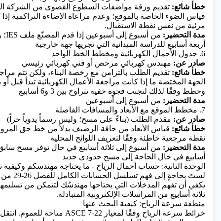
خطأ شائع:
تقديم ورقة مواصفات السطوع القصوى من الشركة المص
قياس الضوء الخاصة بالموقع؛ وعدم مراعاة الإضاءة التراكمية إذا 
مرئية من نفس نقطة الاستقبال.
مدة التحضير:
من أسب
أربعة أسابيع للدراسة الميدانية التي تجريها جهة خارجية
6. جدول الأحمال الكهربائية ومخطط الخط الواحد
صادر عن:
مهندس كهربائي مرخص أو فني كهربائي رئيسي
خطأ شائع:
تقديم الطلب بالتزامن مع رخصة البناء، ولكن تتم مراجعته
الجهة المختصة ما إذا كانت مراجعة الأعمال الكهربائية تبدأ قبل أو بع
وخطط وفقًا لذلك لتجنب فجوة خفية تتراوح بين 3 و6 أسابيع
مدة التحضير:
من أسبوع إلى أسبوعين
7. مخطط الموقع مع الأبعاد والمسافات الفاصلة
صادر عن:
مقدم الطلب (بناءً على مسح؛ وليس رسماً يدوياً حراً)
خطأ شائع:
قياس الأبعاد من حافة الرصيف بدلاً من خط حق المر
نقطة مرجعية خاطئة وفقًا لتعريف اللوائح المحلية
مدة التحضير:
من أسبوع إلى ثلاثة أسابيع في حال توفر مسح سابق؛
أسابيع في حال الحاجة إلى مسح حدودي جديد
الوحدة الثانية: حساب أحمال الرياح - ما يحتاجه مهندسكم وكيفية ت
يكفي أن تفهم المدخلات التي يحتاجها مهندسُك لتتمكن من تسليمها دف
ثلاثة أسابيع من المراسلات الإلكترونية المتبادلة.
منطقة سرعة الرياح: كيفية البحث عنها