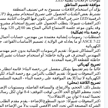
بلوحات الإعلانات بتقنية LED.
موافقة تقسيم المناطق
يؤكد أن استخدام اللافتات مسموح به في تصنيف المنطقة
الرقمية/LED حتى في الحالات التي تكون فيها اللوحات الثابتة مسموحة بموجب القانون.
أكثر العقبات شيوعاً:
يتطلب الحصول على تصريح استخدام مشروط
وقد يكون موعد جلسة الاستماع التالي المتاح بعد 60 إلى 120 يوماً.
رخصة بناء (هيكلية)
المتطلبات:
رسومات إنشائية معتمدة من مهندس، حسابات أحمال الري
ASCE 7-22
أو
ما يعادله في الولاية
)، تصميم الأساسات/القواعد، ج
الكهربائية
أكثر المشاكل شيوعاً:
تقديم الرسومات الإنشائية بدون ختم مهن
المهندس المحترف في ولاية خاطئة؛ أو استخدام حسابات تشير إل
خاطئة للقطعة الأرضية المحددة
تصريح كهربائي
غالباً ما يتم تقديمها بشكل منفصل عن رخصة البناء؛ قائمة انتظار 
أكثر المعوقات شيوعاً:
تقديم الطلب بالتزامن مع رخصة البناء، لكن
الكهربائية لا تبدأ إلا بعد الموافقة على رخصة البناء - التبعية التس
تصريح اللافتة (محلي)
يشمل ذلك:
الحجم، والارتفاع، والمسافة الفاصلة، ومستويات الإض
(تحدد معظم اللوائح الحد الأدنى لوقت ال
تجميدًا لمدة 6 ثوانٍ بين الانتقالات)*
أكثر المعوقات شيوعًا:
حدود السطوع/الإضاءة - يقدم مقدم الطلب
الشركة المصنعة التي تحدد الحد الأقصى للنيت بدلاً من الإضاءة ا