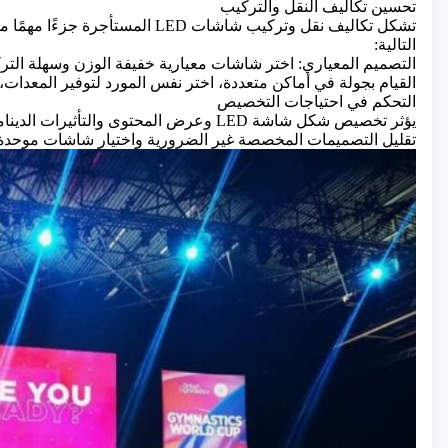
تحسين تكاليف النقل والتركيب
تشكل تكاليف نقل وتركيب شاشات LED ا
التالية:
التصميم المعياري: اختر شاشات معيارية خفيفة الوزن وسهلة الترك
القيام بجولة في أماكن متعددة، اختر نفس المورد لتوفير المعدات، 
التحكم في احتياجات التخصيص
يؤثر تخصيص شكل شاشة LED وعرض المحتوى والت
تقليل التصميمات المخصصة غير الضرورية واختيار شاشات موحدة تلب