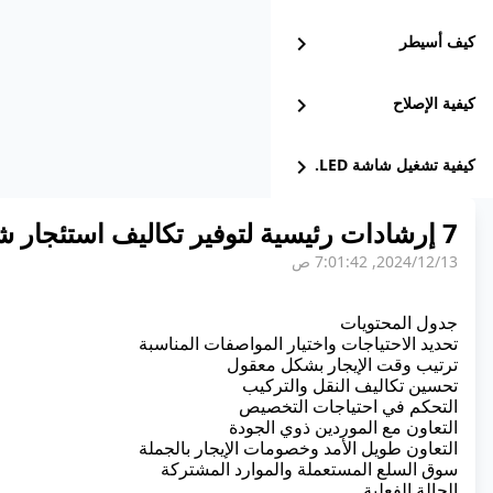
كيف أسيطر
chevron_right
كيفية الإصلاح
chevron_right
كيفية تشغيل شاشة LED.
chevron_right
7 إرشادات رئيسية لتوفير تكاليف استئجار شاشات LED للمسرح
13‏/12‏/2024, 7:01:42 ص
جدول المحتويات
تحديد الاحتياجات واختيار المواصفات المناسبة
ترتيب وقت الإيجار بشكل معقول
تحسين تكاليف النقل والتركيب
التحكم في احتياجات التخصيص
التعاون مع الموردين ذوي الجودة
التعاون طويل الأمد وخصومات الإيجار بالجملة
سوق السلع المستعملة والموارد المشتركة
الحالة الفعلية