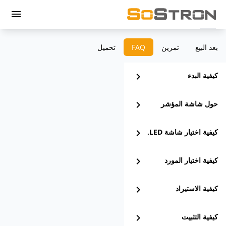
menu
بعد البيع
تمرين
‫FAQ
تحميل
كيفية البدء
chevron_right
حول شاشة المؤشر
chevron_right
كيفية اختيار شاشة LED.
chevron_right
كيفية اختيار المورد
chevron_right
كيفية الاستيراد
chevron_right
كيفية التثبيت
chevron_right