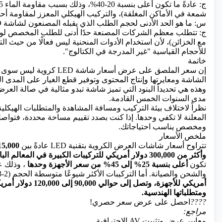
شمعة في الأماكن المغلقة)، والتركيب الهيكلي المعزز لمقاومة أحم
س: ما هو الحد الأدنى لحجم الطلب الذي يقبله المصنعون لشاشة LED كروية مخصصة؟
ج: تتطلب معظم الشركات المصنعة حدًا أدنى للطلب المخصص لوحد
مع الخزائن)، لأن استخدام الأدوات المنحنية ليس فعالًا من حيث ا
للأحجام القياسية "غير المدرجة في الكتالوج".
خاتمة
إن سعر الملصق على عرض أسعا
وهذه هي تحديداً البنود التي تميز شاشة تبدو مثالية في صالة الع
مدى السنوات الخمس القادمة.
نظراً لاختلاف بيئة التركيب ومسافة المشاهدة والمتطلبات الهيكلية
المعلنة لا تكفي وحدها. إذا كنت بصدد تقييم مساحة محددة، فتو
ومخصص يناسب احتياجاتك.
ملخص الأسعار
تتراوح أسعار شاشات العرض الكروية بتقنية LED عادةً بين
وأكثر من 300,000 دولار أمريكي للتركيبات الكبيرة في المعالم البارزة
تكون
أعلى بنسبة 25% إلى 45% من سعر الأجهزة وحدها
، وذلك ع
والشحن والصيانة. أما التركيبات الأكثر شيوعًا متوسطة الحجم (2-3 أمتار)، فتتراوح تكلفتها عادةً بين
أمريكي للأجهزة، وت
ومتطلباتها الهندسية.
????
احصل على عرض سعر حصري!
مراجع:
معايير عرض وتثبيت AV الاحترافية