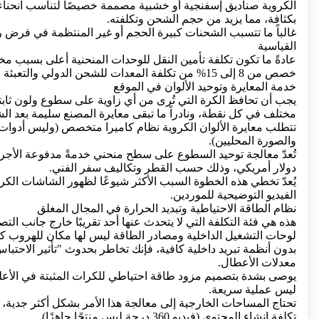
الكروية صناديق إسفنجية أو خشبية مصممة خصيصًا لتناسب انحناء
بكثافة، مما يزيد من حجم الشحن وتكلفته.
القياسية
عادةً ما تكون تكلفة تأمين النقل للوحدات المنحنية أعلى بسبب م
خصص من 8 إلى 15% من تكلفة المعدات للشحن الدولي والتعبئة والتغليف للكرات المتوسطة إلى الكبيرة
خدمة المعايرة وتوحيد الألوان في الموقع
يجب أن تحافظ الكرة التي تُرى من أي زاوية على سطوع ولون ثابت
مختلف في كل نقطة، ونادراً ما تبقى معايرة المصنع سليمة بعد الش
تتطلب معايرة الألوان الكروية نظام كاميرا متخصص (وليس أدوا
والصورة المحليين).
دولار أمريكي، وذلك حسب القطر وتكاليف سفر الفني.
يُعدّ تخطي هذه الخطوة السبب الأكثر شيوعًا لظهور الشاشات الكر
الفيديو التوضيحية للموردين.
نظام الطاقة الاحتياطية وتبديد الحرارة في المجال المغلق
هذه هي فئة التكلفة التي لا يتحدث عنها أحد تقريبًا خارج جانب الت
لوحات التشغيل الداخلية ومصادر الطاقة ليس لها مكان للهروب ك
معدلات الأعطال.
يوصى بشدة بتصميم مزود طاقة احتياطي للكرات المثبتة في الأعلى
ليس عملية سريعة.
تحتاج المساحات الخارجية إلى معالجة هذا الأمر بشكل أكثر جدية، حيث تضيف 
تكلفة إنشاء المحتوى (فيديو 360 درجة ليس منتجًا جاهزًا)