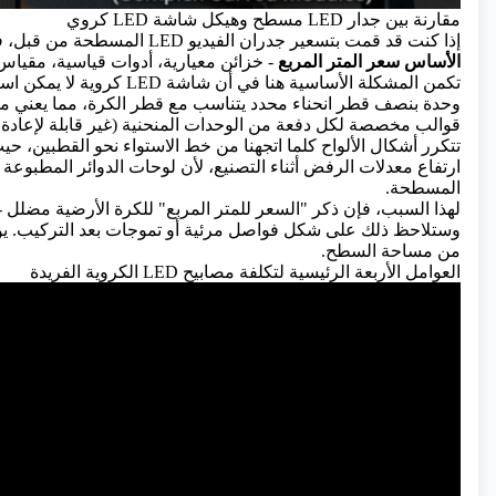
مقارنة بين جدار LED مسطح وهيكل شاشة LED كروي
إذا كنت قد قمت بتسعير
جدران الفيديو LED
المسطحة من قبل، فا
الأساس سعر المتر المربع
- خزائن معيارية، أدوات قياسية، مقياس 
تكمن المشكلة الأساسية هنا ف
وحدة بنصف قطر انحناء محدد يتناسب مع قطر الكرة، مما يعني ما 
قوالب مخصصة لكل دفعة من الوحدات المنحنية (غير قابلة لإعادة ا
تتكرر أشكال الألواح كلما اتجهنا من خط الاستواء نحو القطبين، حيث 
ارتفاع معدلات الرفض أثناء التصنيع، لأن لوحات الدوائر المطبوعة
المسطحة.
لهذا السبب، فإن ذكر "السعر للمتر المربع" للكرة الأرضية مضلل - ف
وستلاحظ ذلك على شكل فواصل مرئية أو تموجات بعد التركيب. يؤثر
من مساحة السطح.
العوامل الأربعة الرئيسية لتكلفة مصابيح LED الكروية الفريدة