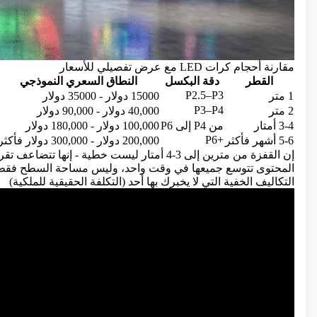
مقارنة أحجام كرات LED مع عرض تفصيلي للأسعار
القطر
دقة البكسل
النطاق السعري النموذجي
P2.5–P3
1 متر
15000 دولار - 35000 دولار
P3–P4
2 متر
40,000 دولار - 90,000 دولار
3-4 أمتار
من P4 إلى P6
100,000 دولار - 180,000 دولار
P6+
5-6 أشهر فأكثر
200,000 دولار - 300,000 دولار فأكثر
إن القفزة من مترين إلى 3-4 أمتار ليست خطية - إ
المحتوى تتوسع جميعها في وقت واحد، وليس مساحة السطح فقط
التكاليف الخفية التي لا يخبرك بها أحد (التكلفة الحقيقية للملكية)