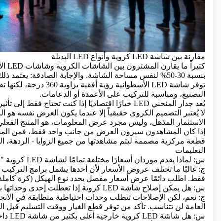
مقارنة بين شاشة LED كروية وأنواع LED البديلة
بنسبة 30-50% لنفس مساحة الشاشة. والإجابة الصادقة: يعتمد ذلك على هدفك.
توفر شاشة LED الأسطوانية
التصنيع، ومناسبة للتركيب على الأعمدة أو الدعامات.
يُعد جدار
LED المنحني
خيارًا اقتصاديًا إذا كنت تحتاج فقط إلى تأث
لا يُعتبر التصميم الكروي حقيقياً إلا عندما يكون العرض نفسه هو الن
الاستثمار المذهل، وليس مجرد عرض المعلومات، هو المنتج الفعلي
إذا كان المشاهدون سيرون العرض من جانب واحد فقط، فمن المحتمل أ
قطعة مركزية مصممة ليتم مشاهدتها من جميع الزوايا - الردهة، الب
التعليمات
س: لماذا يقدم موردان أسعارًا مختلفة تمامًا لشاشة LED كروية "نفسها" بطول مترين؟
ج: غالبًا ما تختلف عروض الأسعار لأن أحدها يشمل برامج التركيب 
فقط. اطلب دائمًا عرض أسعار مفصل يحدد نوع الهيكل (كرة كاملة 
س: هل يمكن إصلاح شاشة LED كروية إذا تعطلت إحدى وحداتها بعد التركيب؟
العامة لن تتناسب. تأكد من توفر قطع الغيار ووقت التسليم قبل 
س: هل شاشة LED كروية خارجية أغلى بكثير من شاشة LED داخلية؟