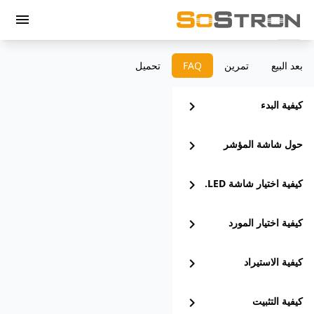
menu
بعد البيع
تمرين
‫FAQ
تحميل
كيفية البدء
chevron_right
حول شاشة المؤشر
chevron_right
كيفية اختيار شاشة LED.
chevron_right
كيفية اختيار المورد
chevron_right
كيفية الاستيراد
chevron_right
كيفية التثبيت
chevron_right