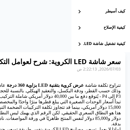
كيف أسيطر
chevron_right
كيفية الإصلاح
chevron_right
كيفية تشغيل شاشة LED.
chevron_right
سعر شاشة LED الكروية: شرح لعوامل التكلفة
03‏/07‏/2026, 2:22:13 ص
تتراوح تكلفة شاشة
عرض كروية بتقنية LED بزاوية 360 درجة
وذلك حسب القطر، ودقة البكسل، والتعقيد الهيكلي. بالنسبة للحجم
P3 إلى P4 - يُتوقع دفع ما بين 40,000 دول
تبدأ أسعار الوحدات الصغيرة التي يبلغ قطرها مترًا واحدًا والمخ
15,000 دولار أمريكي، بينما قد تتجاوز تكلفة التركيبات الضخمة التي يزيد ارتفاعها عن 5 أمتار 250,000 دولار أمريكي.
دولار و85,000 دولار لنفس المنتج ظاهريًا في ورقة المواصفا
بدقة.
لماذا لا يعمل تسعير مصابيح LED الكروية بنفس طريقة تسعير جدران LED المسطحة؟