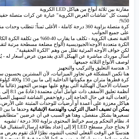
مقارنة بين ثلاثة أنواع من هياكل LED الكروية
50%:
كرة متصلة بزاوية 360 درجة كاملة - الأغلى ثمناً؛ تت
على جميع الجوانب
القبة نصف الكروية - تكلف ما يقارب 40-60% من تكلفة الكرة الكاملة، حيث لا يلزم سوى نصف الأدوات المنحنية وهيكل الدعم
الكرة متعددة الأوجه/الجيوديسية (ألواح مضلعة مسطحة مرتبة لتق
لكن حواف الأوجه المرئية تقلل من وهم "الكرة الحقيقية".
لوصف الأنواع الثلاثة جميعها.
3. هندسة التعليق والتركيب والتجهيز
هنا تكمن المشكلة في تجاوز الميزانيات، لأن المشترين يحسبون 
كرة قطرها متران مع مكوناتها الداخلية إلى ما بين 150 و400 كيلوغرام، ويتطلب تركيبها بأمان ما يلي:
حسابات الأحمال الهيكلية التي يوقع عليها مهندس التجهيز (غالباً ما ت
أنظمة تعليق الأسقف ذات عوامل أمان معتمدة (عادةً من 8:1 إلى 10:1 فوق الحمل الساكن) للتركيبات العلوية
رافعات آلية في حال الحاجة إلى رفع/خفض الشاشة لتسهيل الصيا
هياكل معززة على أعمدة أو أرضيات للوحدات المثبتة على الأرض، 
يمكن أن تضيف أعمال التركيب والهندسة الإنشائية
تسعيرها بشكل منفصل، وهذا هو السبب في أن عرضين "متطابقين" ق
4. نظام التحكم ورسم خرائط المحتوى بزاوية 360 درجة / تشويه
لا يحتاج جدار
LED مسطح
إلا إلى إعداد بطاقة إرسال/استقبال قياس
هندسيًا في الوقت الفعلي لتجنب التشوه، نظرًا لأنك تقوم بعرض
خادم وسائط مزود بإمكانية رسم خرائط الأشعة فوق البنفسجية الكروي