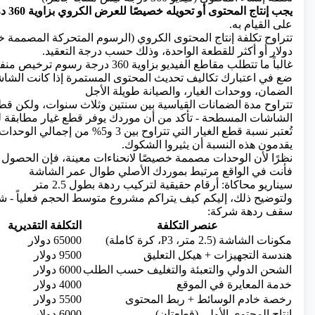
يجب إنتاج المحتوى أو تحويله خصيصًا للعرض الكروي بزاوية 360 درجة
على القيام به.
دولار أو أكثر للقطعة الواحدة، وذلك حسب درجة التعقيد.
غالباً ما تتطلب مقاطع الفيديو بزاوية 360 درجة رسوم ترخيص منفصلة عن عملية شراء العرض.
ضع في اعتبارك تكاليف تحديث المحتوى المستمرة إذا كانت الشا
الضمان، ووحدات الغيار، والصيانة طويلة الأجل
تتراوح مدة الضمانات القياسية بين سنتين وثلاث سنوات، ولكن قطع 
الشاشات المسطحة - تأكد من أن موردك يوفر قطع غيار مطابقة للا
تُعتبر نسبة قطع الغيار التي تتراو
يقدمون هذه النسبة أن يثيروا الشكوك.
نظرًا لأن الوحدات مصممة خصيصًا لانحناءات معينة، فإن الحصول على
فأنت في الواقع مرتبط بموردك الأصلي طوال عمر الشاشة
سيناريو محاكاة: أرقام حقيقية لتركيب ردهة بطول 2.5 متر
سقف ردهة شركة:
عنصر التكلفة
التكلفة التقديرية
مكونات الشاشة (2.5 متر، P3، كرة كاملة)
65000 دولار
هندسة التجهيزات + هيكل التعليق
9500 دولار
الشحن الدولي والتعبئة والتغليف حسب الطلب
6000 دولار
خدمة المعايرة في الموقع
4000 دولار
رخصة خادم الوسائط + ربط المحتوى
5500 دولار
إنتاج المحتوى الأولي (قطعتان)
6000 دولار