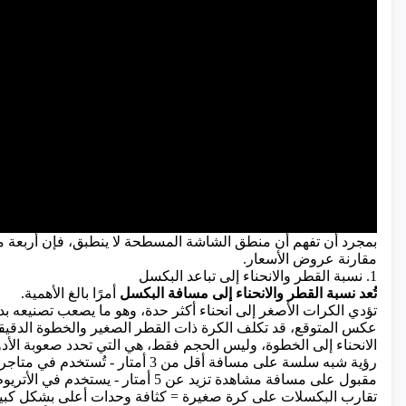
بمجرد أن تفهم أن منطق الشاشة المسطحة لا ينطبق، فإن أربعة متغ
مقارنة عروض الأسعار.
1. نسبة القطر والانحناء إلى تباعد البكسل
تُعد نسبة القطر والانحناء إلى مسافة البكسل
أمرًا بالغ الأهمية.
تؤدي الكرات الأصغر إلى انحناء أكثر حدة، وهو ما يصعب تصنيعه بدق
عكس المتوقع، قد تكلف الكرة ذات القطر الصغير والخطوة الدقيقة 
الانحناء إلى الخطوة، وليس الحجم فقط، هي التي تحدد صعوبة الأد
P2.5–P3: رؤية شبه سلسة على مسافة أقل من 3 أمتار - تُستخدم في متاجر البيع بالتجزئة، والردهات، والمشاهدة عن قرب
P4–P6: مقبول على مسافة مشاهدة تزيد عن 5 أمتار - يستخدم في الأتريوم، وخلفيات المسرح، والمنشآت الأكبر حجماً
تقارب البكسلات على كرة صغيرة = كثافة وحدات أعلى بشكل كبير