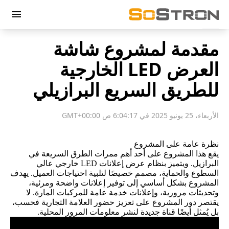
menu
مقدمة لمشروع شاشة
العرض LED الخارجية
للطريق السريع البرازيلي
الأربعاء، 25 يونيو 2025 في 6:04:17 ص GMT+00:00
نظرة عامة على المشروع
يقع هذا المشروع على أحد أهم ممرات الطرق السريعة في
البرازيل. ويتميز بنظام عرض إعلانات LED خارجي عالي
السطوع والحماية، مصمم خصيصًا لتلبية احتياجات العميل. يهدف
المشروع بشكل أساسي إلى توفير إعلانات واضحة ومرئية،
وتحديثات مرورية، وإعلانات خدمة عامة للمركبات المارة. لا
يقتصر دور المشروع على تعزيز حضور العلامة التجارية فحسب،
بل يُمثل أيضًا قناة جديدة لنشر معلومات المرور المحلية.