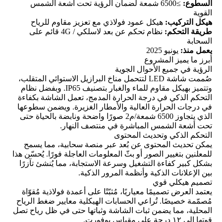
السطوع:
≥6500 شمعة لضمان الرؤية تحت أشعة الشمس
القوية
هيكل التركيب:
هيكل عمود فولاذي مع تعزيز مقاوم للرياح
طريقة التحكم:
نظام تحكم عن بعد لاسلكي / 4G قائم على
السحابة
يعمل منذ:
يونيو 2025
أبرز ما يميز المشروع
الرؤية في جميع الأحوال الجوية
صُممت شاشة LED لتتحمل مناخ البرازيل الاستوائي المتقلب،
وتتميز بهيكل مقاوم للماء والغبار بتصنيف IP65. وبفضل نظام
التحكم الذكي في درجة الحرارة المدمج، تعمل الشاشة بكفاءة
في درجات الحرارة العالية والأمطار الغزيرة. ويضمن سطوعها
الذي يتجاوز 6500 شمعة/م2 صورًا واضحة ونابضة بالحياة حتى
تحت أشعة الشمس المباشرة في منتصف النهار.
التحكم الذكي وتحديث المحتوى
يمكن تحديث المحتوى عن بُعد عبر منصة سحابية، مما يسمح
للمعلنين بتغيير الصور أو بثّ المعلومات العاجلة فورًا. يُحسّن هذا
بشكل كبير كفاءة التشغيل وسرعة الاستجابة، مما يُنشئ تآزرًا
بين الإعلانات الذكية وأنظمة المرور الذكية.
تصميم هيكلي قوي
يعتمد العرض تصميمًا معياريًا، مُثبّتًا على أعمدة فولاذية مُقوّاة
مُصمّمة خصيصًا. تُراعي الحسابات الهيكلية معايير ضغط الرياح
المحلية، مما يضمن ثبات الشاشة وثباتها حتى في ظل رياح تصل
قوتها إلى ١٢ درجة على مقياس بوفورت.