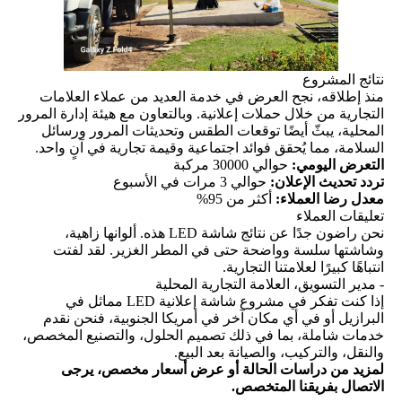
نتائج المشروع
منذ إطلاقه، نجح العرض في خدمة العديد من عملاء العلامات
التجارية من خلال حملات إعلانية. وبالتعاون مع هيئة إدارة المرور
المحلية، يبثّ أيضًا توقعات الطقس وتحديثات المرور ورسائل
السلامة، مما يُحقق فوائد اجتماعية وقيمة تجارية في آنٍ واحد.
التعرض اليومي:
حوالي 30000 مركبة
تردد تحديث الإعلان:
حوالي 3 مرات في الأسبوع
معدل رضا العملاء:
أكثر من 95%
تعليقات العملاء
نحن راضون جدًا عن نتائج شاشة LED هذه. ألوانها زاهية،
وشاشتها سلسة وواضحة حتى في المطر الغزير. لقد لفتت
انتباهًا كبيرًا لعلامتنا التجارية.
- مدير التسويق، العلامة التجارية المحلية
إذا كنت تفكر في مشروع شاشة إعلانية LED مماثل في
البرازيل أو في أي مكان آخر في أمريكا الجنوبية، فنحن نقدم
خدمات شاملة، بما في ذلك تصميم الحلول، والتصنيع المخصص،
والنقل، والتركيب، والصيانة بعد البيع.
لمزيد من دراسات الحالة أو عرض أسعار مخصص، يرجى
الاتصال بفريقنا المتخصص.