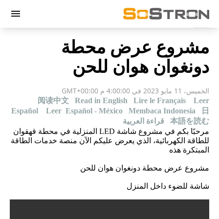
menu
مشروع عرض محطة
دونغوان هوان للحن
الخميس، 11 مايو 2023 في 4:00:00 م GMT+00:00
阅读中文
Read in English
Lire le Français
Leer
Español
Leer Español - México
Membaca Indonesia
日
本語を読む
قراءة العربية
مرحبًا بكم في مشروع شاشة LED المنزلية في محطة قهقوان
للطاقة الكهربائية، الذي يعرض عليكم الآن منصة خدمات الطاقة
المبتكرة هذه
مشروع عرض محطة دونغوان هوان للحن
شاشة للضوء داخل المنزل