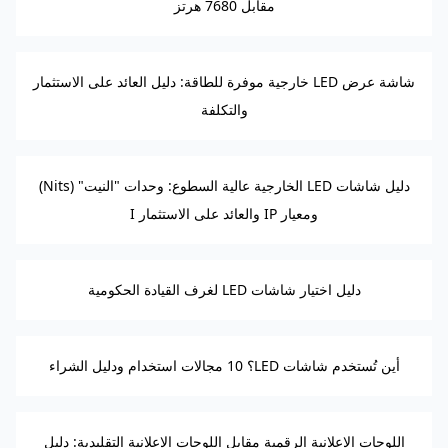
مقابل 7680 هرتز
شاشة عرض LED خارجية موفرة للطاقة: دليل العائد على الاستثمار
والتكلفة
دليل شاشات LED الخارجية عالية السطوع: وحدات "النيت" (Nits)
ومعيار IP والعائد على الاستثمار I
دليل اختيار شاشات LED لغرف القيادة الحكومية
أين تُستخدم شاشات LED؟ 10 مجالات استخدام ودليل الشراء
اللوحات الإعلانية الرقمية مقابل اللوحات الإعلانية التقليدية: دليل