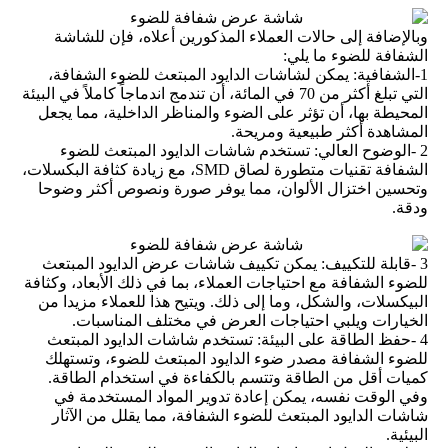
وبالإضافة إلى حالات العملاء المذكورين أعلاه، فإن للشاشة
الشفافة للضوء ما يلي:
1-الشفافية: يمكن لشاشات الدايود المبتعث للضوء الشفافة،
التي تبلغ أكثر من 70 في المائة، أن تندمج اندماجاً كاملاً في البيئة
المحيطة بها، أن تؤثر على الضوء والمناظر الداخلية، مما يجعل
المشاهدة أكثر طبيعية ومريحة.
2 -الوضوح العالي: تستخدم شاشات الدايود المبتعث للضوء
الشفافة تقنيات متطورة لصاق SMD، مع زيادة كثافة البكسلات،
وتحسين اختزال الألوان، مما يوفر صورة ونصوص أكثر وضوحا
ودقة.
3 -قابلة للتكييف: يمكن تكييف شاشات عرض الدايود المبتعث
للضوء الشفافة مع احتياجات العملاء، بما في ذلك الأبعاد، وكثافة
البيكسلات، والشكل، وما إلى ذلك. ويتيح هذا للعملاء مزيدا من
الخيارات ويلبي احتياجات العرض في مختلف المناسبات.
4 -حفظ الطاقة على البيئة: تستخدم شاشات الدايود المبتعث
للضوء الشفافة مصدر ضوء الدايود المبتعث للضوء، وتستهلك
كميات أقل من الطاقة وتتسم بالكفاءة في استخدام الطاقة.
وفي الوقت نفسه، يمكن إعادة تدوير المواد المستخدمة في
شاشات الدايود المبتعث للضوء الشفافة، مما يقلل من الآثار
البيئية.