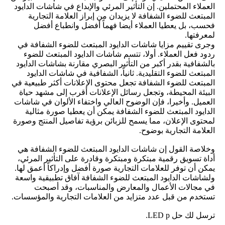
العملاء المحتملين. إن التأثير المرئي والإبداع في شاشات الدايود
المبتعث للضوء الشفافة لا يزيدان من إبراز العلامة التجارية
فحسب، بل يعطيا العملاء أيضا فهماً أفضل وانطباع أفضل
لمعرفتها.
وجرى تقييم مزايا شاشات الدايود المبتعث للضوء الشفافة في
ردود فعل العملاء. أولا، تتسم شاشات الدايود المبتعث للضوء
بالشفافية بقدر أكبر من التأثير البصري مقارنة بشاشات الدايود
المبتعث للضوء التقليدية. ثانياً، الشفافية في شاشات الدايود
المبتعث للضوء الشفافة تجعل محتوى الإعلانات أكثر طبيعية في
البيئة المحيطة، وتجعل رسائل الإعلانات أقرب إلى مشهد حياة
العميل. وأخيرا، فإن الوضوح العالي واختفاء الألوان في شاشات
الدايود المبتعث للضوء الشفافة يمكن أن يعطيا صورة مثالية
لمحتوى الإعلان، مما يسمح للزبائن برؤية تفاصيل المنتج وصورة
العلامة التجارية بوضوح.
وخلاصة القول إن شاشات الدايود المبتعث للضوء الشفافة هي
أداة تسويق رقمية مبتكرة ومبتكرة وقادرة على التأثير المرئي،
يمكن أن توفر للعلامات التجارية صورة أفضل وإدراكاً أعمق لها.
ولشاشات الدايود المبتعث للضوء الشفافة آفاق تطبيقية واسعة
في مجالات الأعمال والمعارض والمناسبات، وقد أصبحت
تستخدم من قبل عدد متزايد من العلامات التجارية والمؤسسات.
ترسل لك حل LED p.