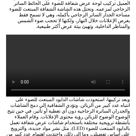
العميل تركيب لوحة عرض شفافة للضوء على الحائط الساتر
الزجاجي لمزعمه. وتحتل هذه الشاشة الشفافة المبتعث للضوء
مساحة الجدار الساتر الزجاجي بأكمله، وهي لا تسمح فقط
بعرض الإعلانات خلال النهار، ولكنها لا تحجب ضوء الشمس
والمناظر الداخلية، وتهيئ بيئة عرض أكثر طبيعية.
وبعد تركيبها، استحوذت شاشات الدايود المبتعث للضوء على
انتباه عدد كبير من الزبائن. وتؤدي الشفافية إلى دمج الشاشات
والجدران الساترة الزجاجية دون أي تغطية أو تأثير، في حين تتيح
الوضوح الوضوح للزبائن رؤية محتوى الإعلانات. وقام العملاء
بأنشطة ترويجية مختلفة باستخدام شاشات عرض شفافة تعمل
بالدايود المبتعث للضوء (LED)، مثل نشر مواد جديدة، والترويج
على أساس تفضيلي، وما إلى ذلك، واجتذبت اهتمام عدد كبير من