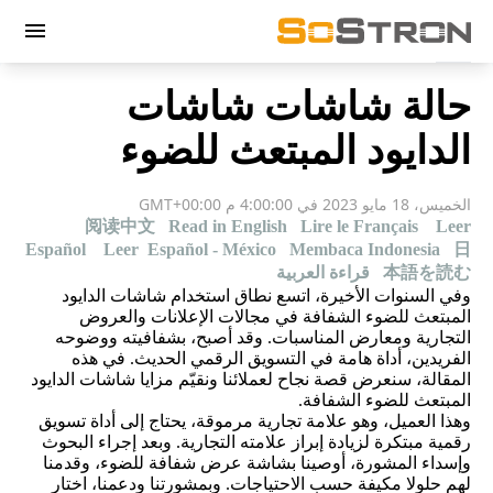
menu
حالة شاشات شاشات
الدايود المبتعث للضوء
الخميس، 18 مايو 2023 في 4:00:00 م GMT+00:00
阅读中文
Read in English
Lire le Français
Leer
Español
Leer Español - México
Membaca Indonesia
日
本語を読む
قراءة العربية
وفي السنوات الأخيرة، اتسع نطاق استخدام شاشات الدايود
المبتعث للضوء الشفافة في مجالات الإعلانات والعروض
التجارية ومعارض المناسبات. وقد أصبح، بشفافيته ووضوحه
الفريدين، أداة هامة في التسويق الرقمي الحديث. في هذه
المقالة، سنعرض قصة نجاح لعملائنا ونقيّم مزايا شاشات الدايود
المبتعث للضوء الشفافة.
وهذا العميل، وهو علامة تجارية مرموقة، يحتاج إلى أداة تسويق
رقمية مبتكرة لزيادة إبراز علامته التجارية. وبعد إجراء البحوث
وإسداء المشورة، أوصينا بشاشة عرض شفافة للضوء، وقدمنا
لهم حلولا مكيفة حسب الاحتياجات. وبمشورتنا ودعمنا، اختار