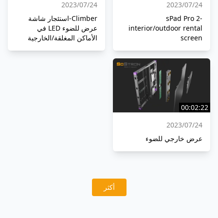
24‏/07‏/2023
24‏/07‏/2023
sPad Pro 2-
Climber-استئجار شاشة
interior/outdoor rental
عرض للضوء LED في
screen
الأماكن المغلقة/الخارجية
00:02:22
24‏/07‏/2023
عرض خارجي للضوء
أكثر