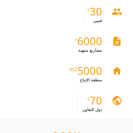
30
people
فنيين
6000
description
مشاريع منتهية
5000
home
منطقة الإنتاج
70
public
دول التعاون