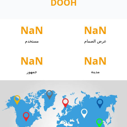
‫DOOH
NaN
NaN
عرض الصمام
مستخدم
NaN
NaN
مدينة
جمهور