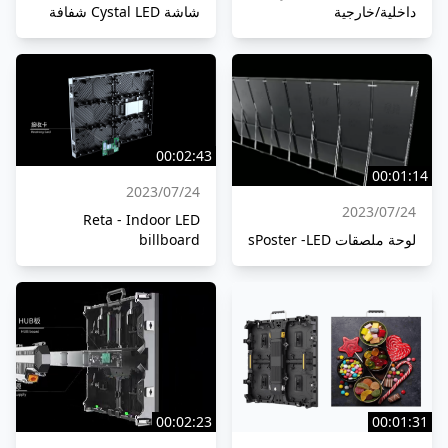
داخلية/خارجية
شاشة Cystal LED شفافة
00:02:43
00:01:14
24‏/07‏/2023
24‏/07‏/2023
Reta - Indoor LED
لوحة ملصقات sPoster -LED
billboard
00:02:23
00:01:31