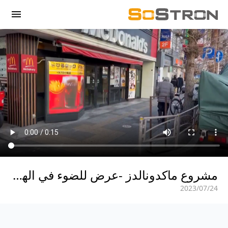
menu
مشروع ماكدونالدز -عرض للضوء في الهواء الطلق
24‏/07‏/2023