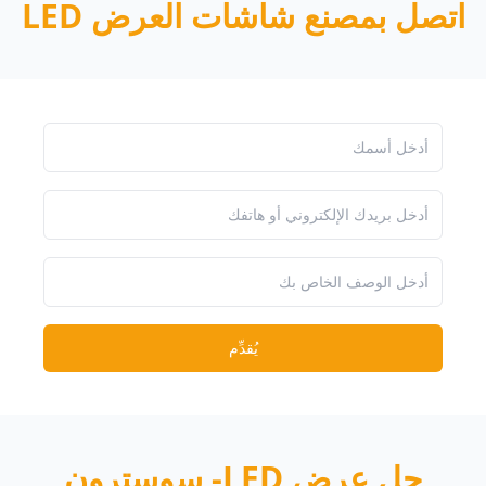
اتصل بمصنع شاشات العرض LED
يُقدِّم
حل عرض LED- سوسترون