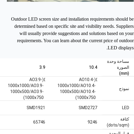
Outdoor LED screen size and installation requirements should be
determined based on specific site and visibility needs. Suppliers
will usually provide suggestions and solutions based on your
requirements.
You can learn about the current price of outdoor
LED displays.
مساحة وحدة
الصورة
10.4
3.9
(mm)
(AO3.9-
(AO10.4-
open_in_new
open_in_new
1000x1000/AO3.9-
1000x1000/AO10.4-
نموذج
1000x500/AO3.9-
1000x500/AO10.4-
1000x750)
1000x750)
SMD1921
SMD2727
‫LED
كثافة
65746
9246
(dots/sqm)
قرار الوحدة