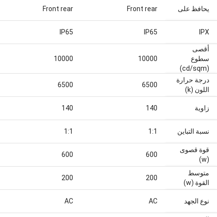
يحافظ على
Front rear
Front rear
IP65
IP65
‫IPX
أقصى
سطوع
10000
10000
(cd/sqm)
درجة حرارة
6500
6500
اللون (k)
زاوية
140
140
نسبة التباين
1:1
1:1
قوة قصوى
600
600
(w)
متوسط
200
200
القوة (w)
نوع الجهد
AC
AC