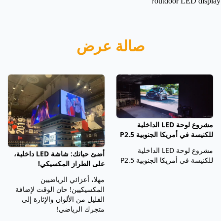
outdoor LED display?
صالة عرض
مشروع لوحة LED الداخلية
للكنيسة في أمريكا الجنوبية P2.5
مشروع لوحة LED الداخلية
أضئ حياتك: شاشة LED داخلية،
للكنيسة في أمريكا الجنوبية P2.5
على الطراز المكسيكي!
مهلا، أعزائي الرياضيين
المكسيكيين! حان الوقت لإضافة
القليل من الألوان والإثارة إلى
متجرك الرياضي!