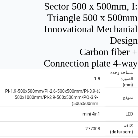
Sector 500 x 500mm, I:
Triangle 500 x 500mm
Innovational Mechanial
Design
Carbon fiber +
Connection plate 4-way
مساحة وحدة
الصورة
1.9
(mm)
(PI-1.9-500x500mm/PI-2.6-500x500mm/PI-3.9-
open_in_new
نموذج
500x1000mm/PI-2.9-500x500mm/PO-3.9-
500x500mm)
mini 4in1
‫LED
كثافة
277008
(dots/sqm)