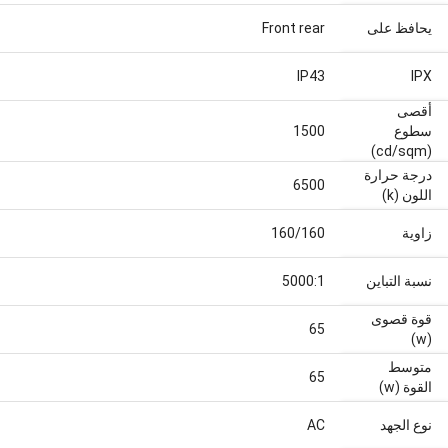
يحافظ على
Front rear
IP43
‫IPX
أقصى
سطوع
1500
(cd/sqm)
درجة حرارة
6500
اللون (k)
زاوية
160/160
نسبة التباين
5000:1
قوة قصوى
65
(w)
متوسط
65
القوة (w)
نوع الجهد
AC