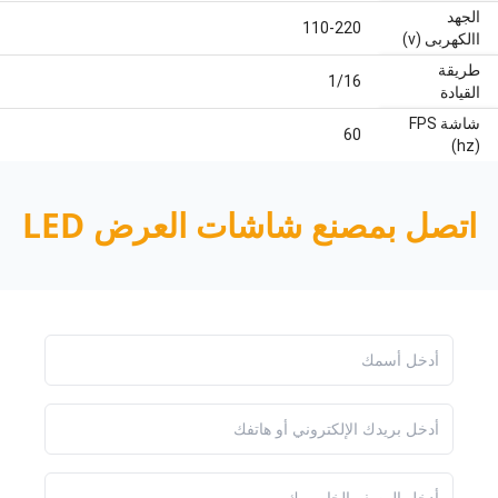
الجهد
110-220
االكهربى (v)
طريقة
1/16
القيادة
شاشة FPS
60
(hz)
اتصل بمصنع شاشات العرض LED